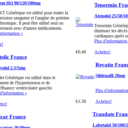
zem Hcl 90/120/180mg
Tenormin Fra
XT Générique est utilisé pour traiter la
Atenolol 25/50/1
ression sanguine et l'angine de poitrine
chronique. Il peut être utilisé seul ou
Tenormin Générique
ntement avec d'autres médicaments.
diminuer les décè
information »
cardiaques après u
Plus d'information
z!
€0.49
Achetez!
tolic France
Revatio Fran
volol 2.5/5mg
Sildenafil 20mg
et Générique est utilisé dans le
ement de l'hypertension et de
uffisance ventriculaire gauche.
Plus d'informatio
d'information »
€1.50
Achetez!
tez!
Trandate Fran
icar France
Labetalol 50/100
sartan 20/40mg