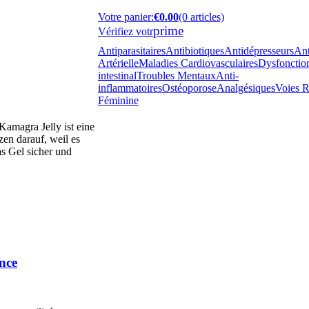
Votre panier
:
€0.00
(0 articles)
prime
Vérifiez votr
Antiparasitaires
Antibiotiques
Antidépresseurs
Ant
Artérielle
Maladies Cardiovasculaires
Dysfonction
intestinal
Troubles Mentaux
Anti-
inflammatoires
Ostéoporose
Analgésiques
Voies R
Féminine
Kamagra Jelly ist eine
en darauf, weil es
as Gel sicher und
nce