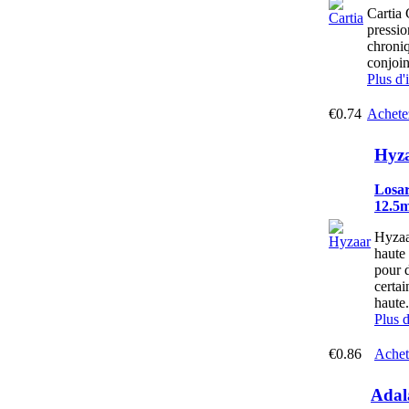
Cartia 
pressio
chroniq
conjoi
Plus d'
€0.74
Achete
Hyza
Losar
12.5
Hyzaar
haute 
pour 
certai
haute.
Plus 
€0.86
Achet
Adal