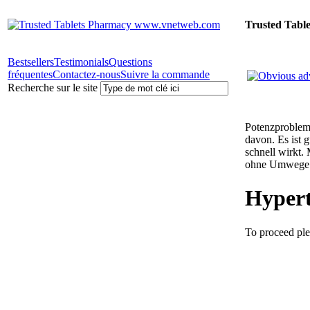
Trusted Tabl
Bestsellers
Testimonials
Questions
fréquentes
Contactez-nous
Suivre la commande
Recherche sur le site
Potenzprobleme
davon. Es ist 
schnell wirkt.
ohne Umwege 
Hypert
To proceed ple