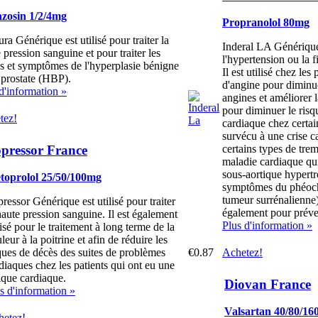
zosin 1/2/4mg
Propranolol 80mg
ra Générique est utilisé pour traiter la
Inderal LA Générique 
 pression sanguine et pour traiter les
l'hypertension ou la fi
s et symptômes de l'hyperplasie bénigne
Il est utilisé chez les
 prostate (HBP).
d'angine pour diminu
d'information »
angines et améliorer l
pour diminuer le risq
tez!
cardiaque chez certai
survécu à une crise c
pressor France
certains types de tre
maladie cardiaque qui
sous-aortique hypertr
toprolol 25/50/100mg
symptômes du phéoc
tumeur surrénalienne)
ressor Générique est utilisé pour traiter
également pour préven
haute pression sanguine. Il est également
Plus d'information »
lisé pour le traitement à long terme de la
leur à la poitrine et afin de réduire les
€0.87
Achetez!
ques de décès des suites de problèmes
diaques chez les patients qui ont eu une
aque cardiaque.
Diovan France
s d'information »
Valsartan 40/80/1
hetez!