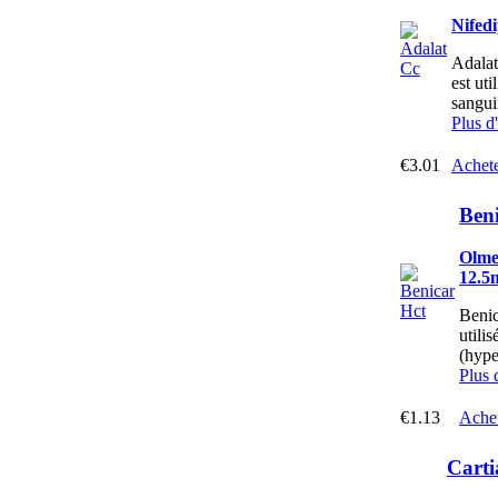
Nifed
Adalat
est uti
sangui
Plus d
€3.01
Achet
Ben
Olme
12.5
Benic
utili
(hype
Plus 
€1.13
Ache
Carti