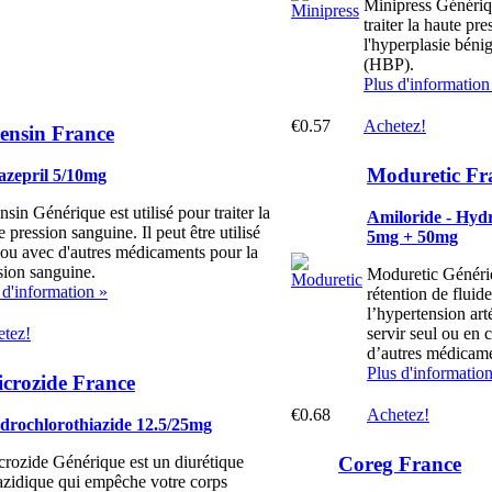
Minipress Génériqu
traiter la haute pr
l'hyperplasie bénig
(HBP).
Plus d'information
€0.57
Achetez!
ensin France
Moduretic Fr
azepril 5/10mg
nsin Générique est utilisé pour traiter la
Amiloride - Hyd
e pression sanguine. Il peut être utilisé
5mg + 50mg
 ou avec d'autres médicaments pour la
sion sanguine.
Moduretic Génériqu
 d'information »
rétention de fluid
l’hypertension art
tez!
servir seul ou en
d’autres médicame
Plus d'informatio
crozide France
€0.68
Achetez!
drochlorothiazide 12.5/25mg
Coreg France
rozide Générique est un diurétique
azidique qui empêche votre corps