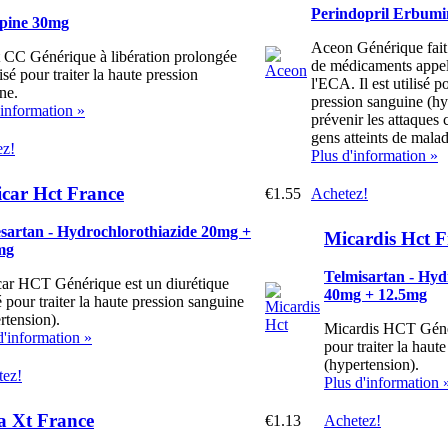
Perindopril Erbumi
ipine 30mg
Aceon Générique fait 
 CC Générique à libération prolongée
de médicaments appelé
lisé pour traiter la haute pression
l'ECA. Il est utilisé po
ne.
pression sanguine (hy
'information »
prévenir les attaques 
gens atteints de mala
ez!
Plus d'information »
icar Hct France
€1.55
Achetez!
sartan - Hydrochlorothiazide 20mg +
Micardis Hct F
mg
Telmisartan - Hyd
ar HCT Générique est un diurétique
40mg + 12.5mg
sé pour traiter la haute pression sanguine
rtension).
Micardis HCT Génér
d'information »
pour traiter la haut
(hypertension).
tez!
Plus d'information 
a Xt France
€1.13
Achetez!