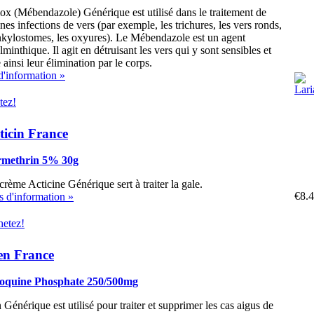
x (Mébendazole) Générique est utilisé dans le traitement de
ines infections de vers (par exemple, les trichures, les vers ronds,
nkylostomes, les oxyures). Le Mébendazole est un agent
lminthique. Il agit en détruisant les vers qui y sont sensibles et
 ainsi leur élimination par le corps.
d'information »
tez!
ticin France
rmethrin 5% 30g
crème Acticine Générique sert à traiter la gale.
€8.
s d'information »
etez!
en France
oquine Phosphate 250/500mg
 Générique est utilisé pour traiter et supprimer les cas aigus de