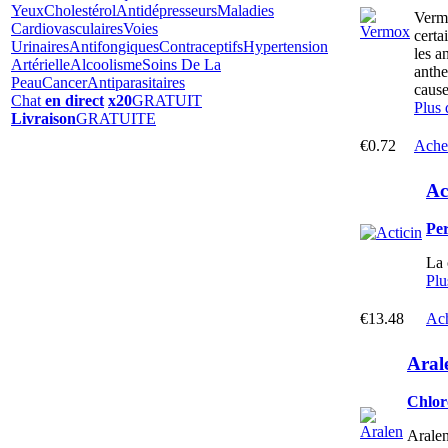
Yeux
Cholestérol
Antidépresseurs
Maladies
Vermo
Cardiovasculaires
Voies
certa
Urinaires
Antifongiques
Contraceptifs
Hypertension
les a
Artérielle
Alcoolisme
Soins De La
anthe
Peau
Cancer
Antiparasitaires
cause
Chat
en direct
x20
GRATUIT
Plus 
Livraison
GRATUITE
€0.72
Ache
Ac
Pe
La 
Plu
€13.48
Ach
Aral
Chlor
Aralen