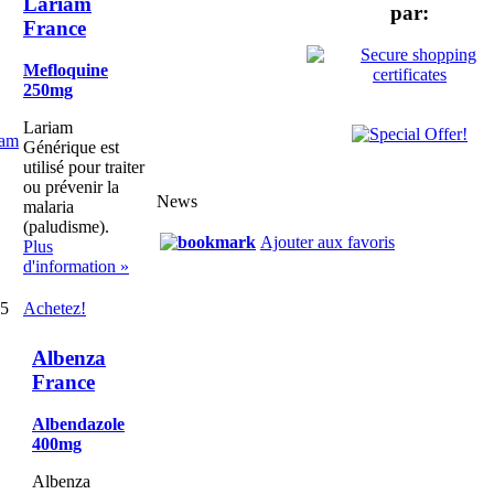
Lariam
par:
France
Mefloquine
250mg
Lariam
Générique est
utilisé pour traiter
ou prévenir la
News
malaria
(paludisme).
Ajouter aux favoris
Plus
d'information »
45
Achetez!
Albenza
France
Albendazole
400mg
Albenza