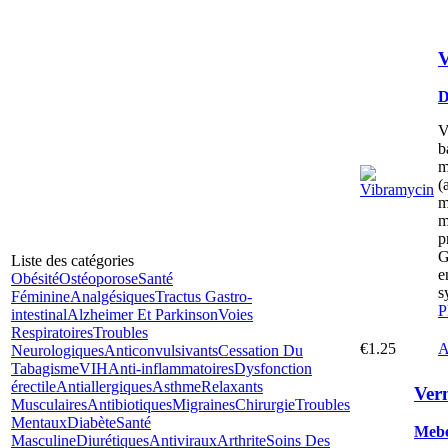
V
D
V
b
m
(
m
m
p
G
Liste des catégories
e
Obésité
Ostéoporose
Santé
s
Féminine
Analgésiques
Tractus Gastro-
P
intestinal
Alzheimer Et Parkinson
Voies
Respiratoires
Troubles
€1.25
A
Neurologiques
Anticonvulsivants
Cessation Du
Tabagisme
VIH
Anti-inflammatoires
Dysfonction
érectile
Antiallergiques
Asthme
Relaxants
Ver
Musculaires
Antibiotiques
Migraines
Chirurgie
Troubles
Mentaux
Diabète
Santé
Mebe
Masculine
Diurétiques
Antiviraux
Arthrite
Soins Des