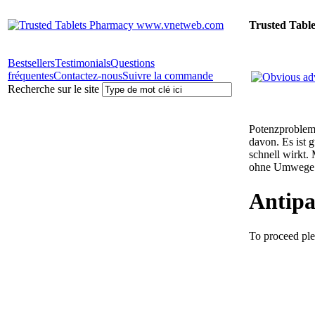
Trusted Tabl
Bestsellers
Testimonials
Questions
fréquentes
Contactez-nous
Suivre la commande
Recherche sur le site
Potenzprobleme
davon. Es ist 
schnell wirkt.
ohne Umwege 
Antipa
To proceed ple