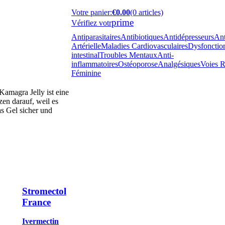
Votre panier
:
€0.00
(0 articles)
prime
Vérifiez votr
Antiparasitaires
Antibiotiques
Antidépresseurs
Ant
Artérielle
Maladies Cardiovasculaires
Dysfonction
intestinal
Troubles Mentaux
Anti-
inflammatoires
Ostéoporose
Analgésiques
Voies R
Féminine
Kamagra Jelly ist eine
en darauf, weil es
as Gel sicher und
Stromectol
France
Ivermectin