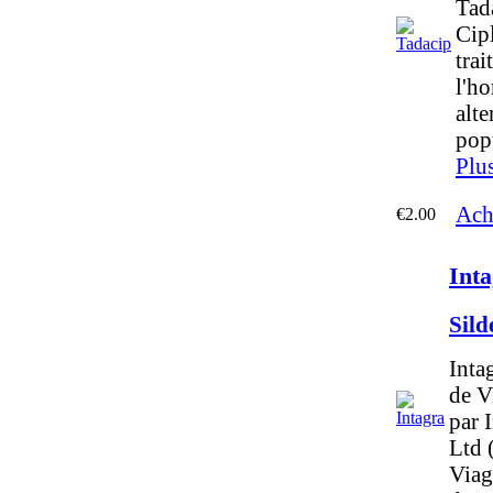
Tad
Cipl
trai
l'ho
alte
popu
Plu
Ach
€2.00
Int
Sild
Inta
de Vi
par 
Ltd 
Viag