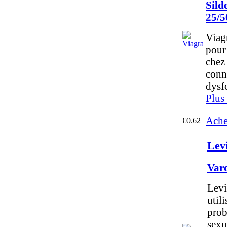
Sild
25/5
Viagr
pour 
chez
conn
dysfo
Plus
Ache
€0.62
Lev
Var
Levi
utili
prob
sexu