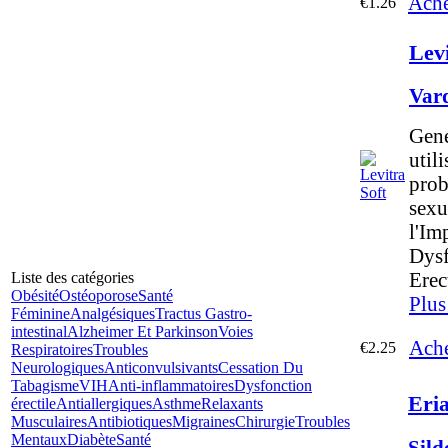
Ache
€1.26
Levi
Var
Gene
utili
prob
sexu
l'Im
Dys
Erect
Liste des catégories
Obésité
Ostéoporose
Santé
Plus
Féminine
Analgésiques
Tractus Gastro-
intestinal
Alzheimer Et Parkinson
Voies
Ache
€2.25
Respiratoires
Troubles
Neurologiques
Anticonvulsivants
Cessation Du
Tabagisme
VIH
Anti-inflammatoires
Dysfonction
Eria
érectile
Antiallergiques
Asthme
Relaxants
Musculaires
Antibiotiques
Migraines
Chirurgie
Troubles
Mentaux
Diabète
Santé
Sild