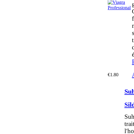
t
€1.80
Su
Sil
Suh
tra
l'h