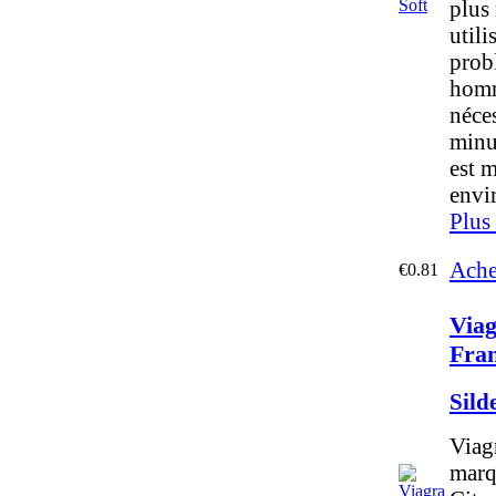
plus 
utili
probl
homm
néce
minut
est 
envi
Plus
Ache
€0.81
Viag
Fra
Sild
Viag
marq