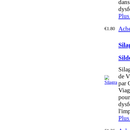
dans
dysf
Plus
Ache
€1.80
Sila
Sild
Sila
de Vi
par 
Viag
pour
dysf
l'im
Plus