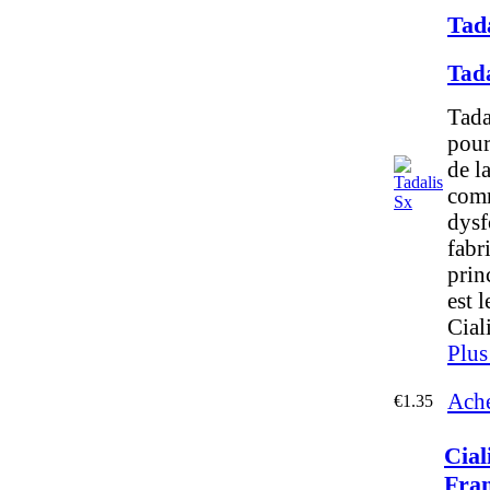
Tada
Tad
Tada
pour
de l
comm
dysf
fabr
prin
est 
Ciali
Plus
Ache
€1.35
Cial
Fra