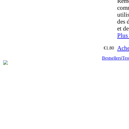
Reme
comm
utili
des 
et d
Plus
Ache
€1.80
Bestsellers
|
Tes