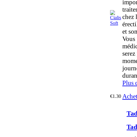
impor
trait
chez 
érecti
et son
Vous 
médic
serez
momen
journ
duran
Plus 
Achet
€1.30
Tad
Tad