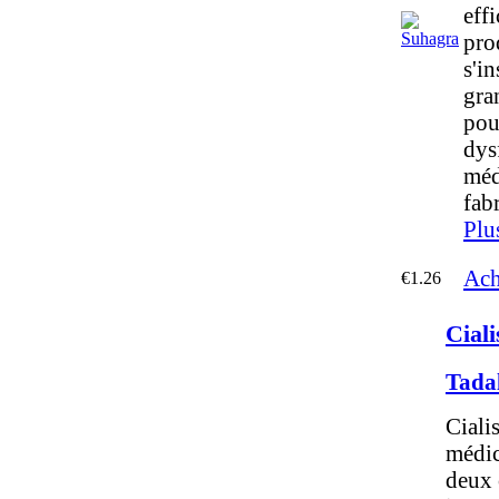
effi
prod
s'in
gra
pou
dys
méd
fab
Plu
Ach
€1.26
Ciali
Tada
Ciali
médi
deux 