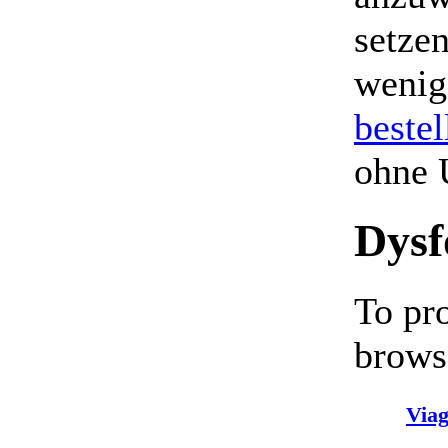
setzen
wenig
bestel
ohne 
Dysf
To pr
brows
Viag