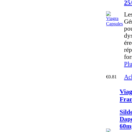
25
Les
Gén
pou
dy
ére
rép
fo
Plu
Ac
€0.81
Viag
Fra
Sild
Dapo
60m