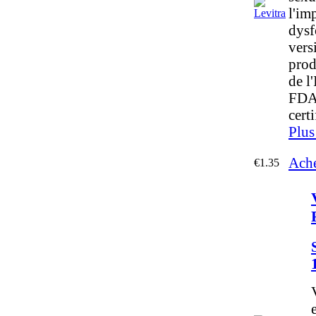
l'im
dysf
vers
prod
de l
FDA,
cert
Plus
Ache
€1.35