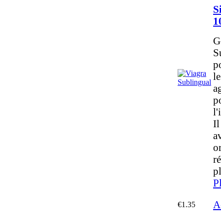
S
1
G
S
p
l
a
po
l
I
a
o
r
p
P
A
€1.35