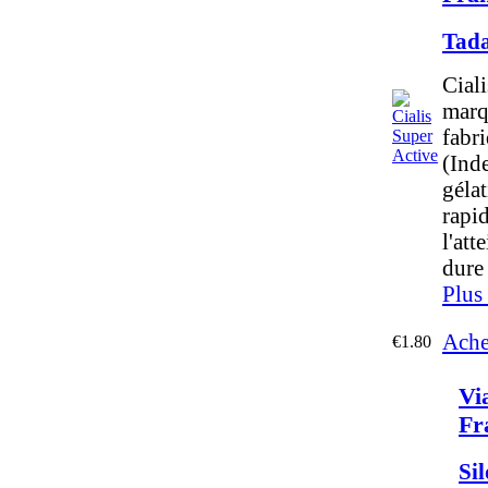
Tada
Ciali
marq
fabr
(Inde
géla
rapi
l'att
dure
Plus
Ache
€1.80
Vi
Fr
Sil