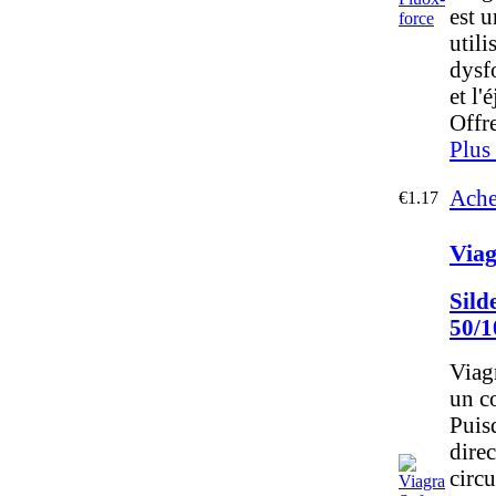
est 
utili
dysf
et l'
Offre
Plus
Ache
€1.17
Viag
Sild
50/
Viag
un c
Puisq
dire
circu