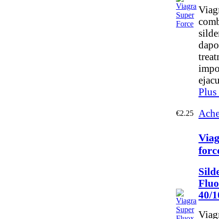
Viag
comb
silde
dapo
trea
impo
ejacu
Plus
Ache
€2.25
Viag
forc
Sild
Fluo
40/
Viag