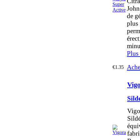
Citra
John
de g
plus
perme
érec
minu
Plus
Ache
€1.35
Vig
Sild
Vigo
Sildé
équiv
fabr