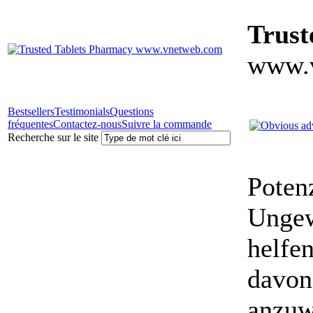
Trust
www.
Bestsellers
Testimonials
Questions
fréquentes
Contactez-nous
Suivre la commande
Recherche sur le site
Poten
Ungewö
helfe
davon
anzuw