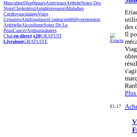
Masculine
Diurétiques
Antiviraux
Arthrite
Soins Des
Yeux
Cholestérol
Antidépresseurs
Maladies
Eria
Cardiovasculaires
Voies
utili
Urinaires
Antifongiques
Contraceptifs
Hypertension
Artérielle
Alcoolisme
Soins De La
des 
Peau
Cancer
Antiparasitaires
Il p
Chat
en direct
x20
GRATUIT
méca
Livraison
GRATUITE
Viag
obte
résul
s'ag
marq
Ranb
Plus
Ache
€1.17
V
F