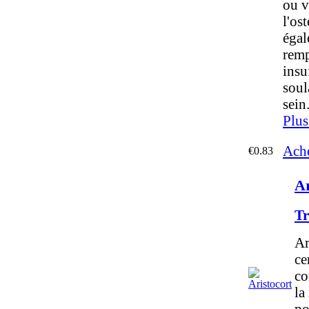
ou v
l'os
égal
remp
insu
soul
sein
Plus
Ache
€0.83
Ar
Tr
Ar
ce
co
la
po