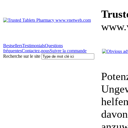
Trust
www.
Bestsellers
Testimonials
Questions
fréquentes
Contactez-nous
Suivre la commande
Recherche sur le site
Poten
Ungewö
helfe
davon
anzuw