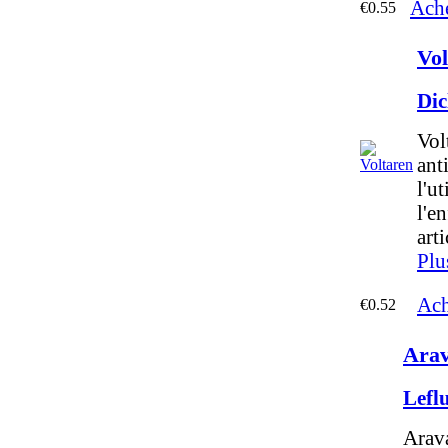
Ache
€0.55
Vol
Dic
Vol
ant
l'u
l'e
art
Plu
Ach
€0.52
Arav
Lefl
Arava