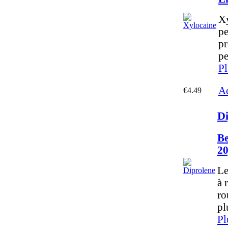
Xy
pe
pr
pe
Pl
Ac
€4.49
Di
Be
2
Le
à 
ro
pl
Pl