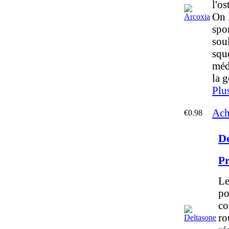
l'os
On l
spo
sou
squ
médi
la g
Plu
Ach
€0.98
De
Pr
Le
po
co
ro