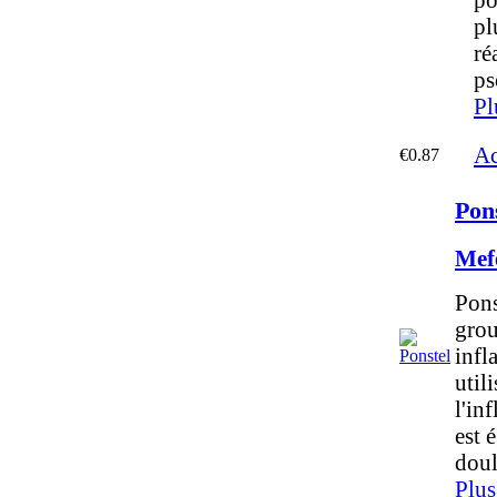
pl
ré
ps
Pl
Ac
€0.87
Pon
Mef
Pons
grou
infl
util
l'in
est 
doul
Plus