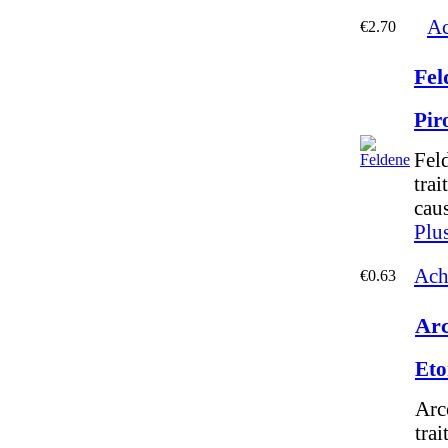
Ac
€2.70
Fel
Pir
Fel
trai
caus
Plu
Ach
€0.63
Arc
Eto
Arc
trai