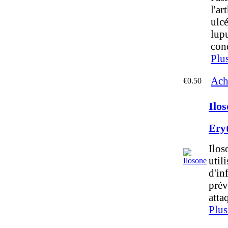
l'ar
ulcé
lupu
cond
Plu
Ach
€0.50
Ilo
Ery
Ilos
util
d'in
prév
atta
Plus