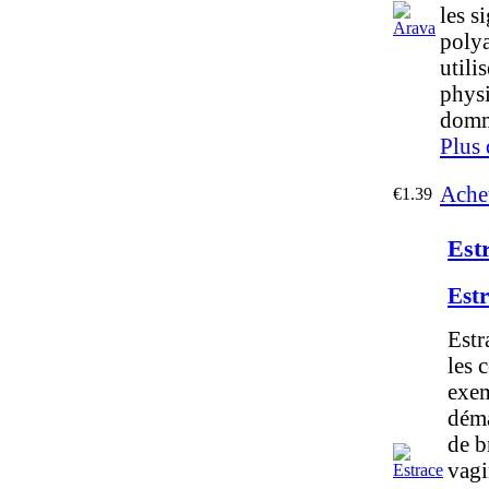
les s
polya
utili
physi
domma
Plus 
Ache
€1.39
Est
Est
Estr
les 
exem
déma
de b
vagi