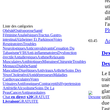
ré
ut
di
al
l'
Liste des catégories
Pl
Obésité
Ostéoporose
Santé
Féminine
Analgésiques
Tractus Gastro-
intestinal
Alzheimer Et Parkinson
Voies
Ac
€0.45
Respiratoires
Troubles
Neurologiques
Anticonvulsivants
Cessation Du
Dex
Tabagisme
VIH
Anti-inflammatoires
Dysfonction
érectile
Antiallergiques
Asthme
Relaxants
Musculaires
Antibiotiques
Migraines
Chirurgie
Troubles
Dex
Mentaux
Diabète
Santé
Masculine
Diurétiques
Antiviraux
Arthrite
Soins Des
Le 
Yeux
Cholestérol
Antidépresseurs
Maladies
trai
Cardiovasculaires
Voies
Urinaires
Antifongiques
Contraceptifs
Hypertension
une
Artérielle
Alcoolisme
Soins De La
glan
Peau
Cancer
Antiparasitaires
util
Chat
en direct
x20
GRATUIT
Livraison
GRATUITE
due 
l'as