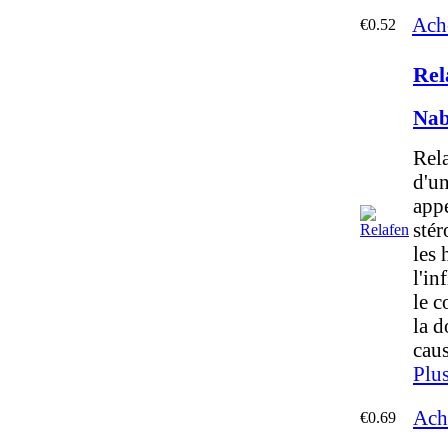
Ach
€0.52
Rel
Nab
Rela
d'u
app
stér
les
l'in
le c
la d
caus
Plus
Ach
€0.69