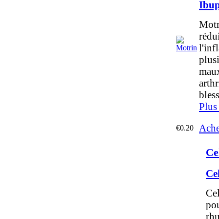
Ibu
Motr
rédui
l'in
plusi
maux
arth
bles
Plus
Ache
€0.20
Ce
Ce
Cel
pou
rhu