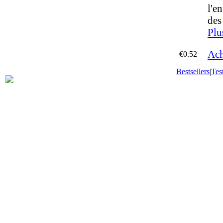
l'en
des
Plu
Ach
€0.52
Bestsellers
|
Tes