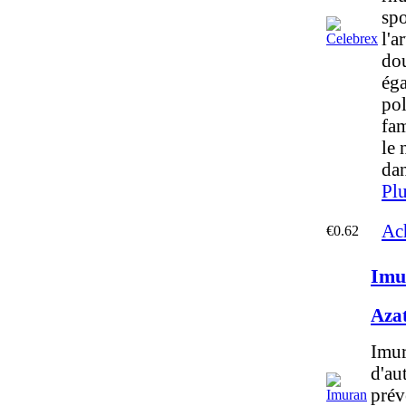
spo
l'a
dou
éga
po
fam
le 
dan
Plu
Ac
€0.62
Imu
Aza
Imur
d'au
prév