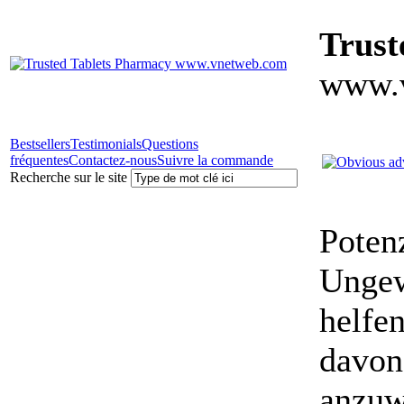
Trust
www.
Bestsellers
Testimonials
Questions
fréquentes
Contactez-nous
Suivre la commande
Recherche sur le site
Poten
Ungewö
helfe
davon
anzuw