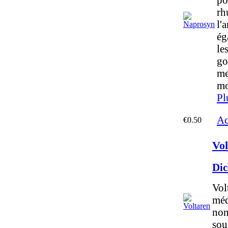
rh
l'a
ég
le
go
me
mo
Pl
Ac
€0.50
Vol
Dic
Vol
méd
non
sou