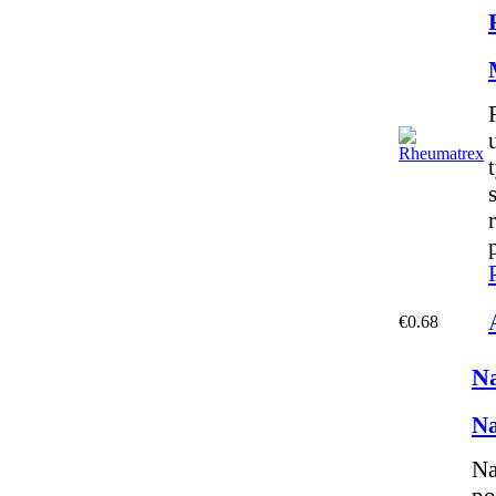
€0.68
Na
Na
Na
po