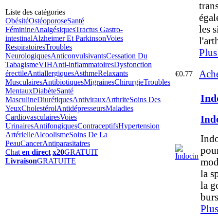
tran
Liste des catégories
égal
Obésité
Ostéoporose
Santé
les 
Féminine
Analgésiques
Tractus Gastro-
intestinal
Alzheimer Et Parkinson
Voies
l'ar
Respiratoires
Troubles
Plus
Neurologiques
Anticonvulsivants
Cessation Du
Tabagisme
VIH
Anti-inflammatoires
Dysfonction
Ache
érectile
Antiallergiques
Asthme
Relaxants
€0.77
Musculaires
Antibiotiques
Migraines
Chirurgie
Troubles
Mentaux
Diabète
Santé
Ind
Masculine
Diurétiques
Antiviraux
Arthrite
Soins Des
Yeux
Cholestérol
Antidépresseurs
Maladies
Cardiovasculaires
Voies
Ind
Urinaires
Antifongiques
Contraceptifs
Hypertension
Artérielle
Alcoolisme
Soins De La
Indo
Peau
Cancer
Antiparasitaires
pour
Chat
en direct
x20
GRATUIT
modé
Livraison
GRATUITE
la s
la g
burs
Plus