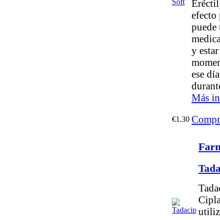
Eréctil
efecto
puede 
medica
y estar
moment
ese dí
durante
Más in
Compr
€1.30
Farm
Tada
Tada
Cipl
utili