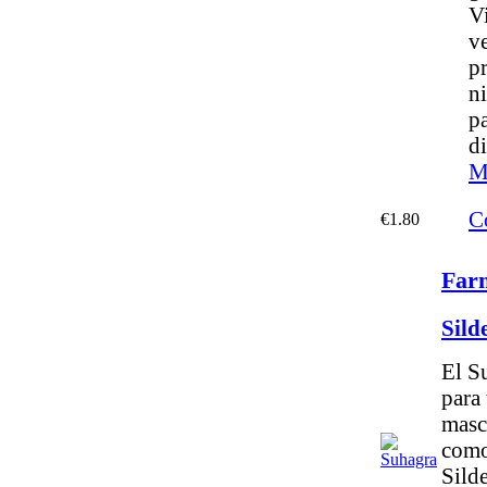
V
ve
p
ni
pa
di
M
C
€1.80
Far
Sild
El S
para 
mascu
como
Silde