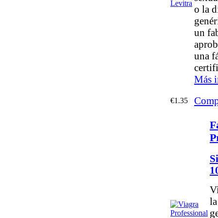
o la d
genér
un fa
aprob
una f
certif
Más i
Comp
€1.35
F
P
S
1
V
l
g