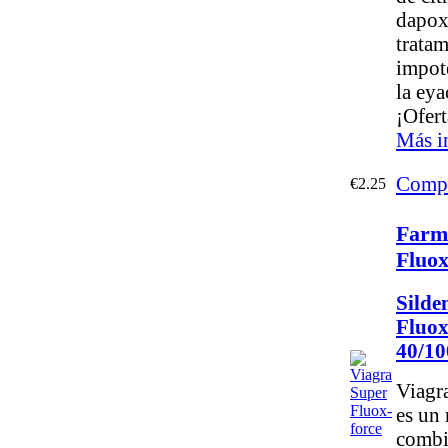
dapoxe
tratam
impot
la eya
¡Ofert
Más i
Compr
€2.25
Farm
Fluox
Silden
Fluox
40/1
Viagr
es un
combi