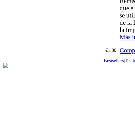
Remed
que e
se uti
de la 
la Im
Más i
Comp
€1.80
Bestsellers
|
Testi