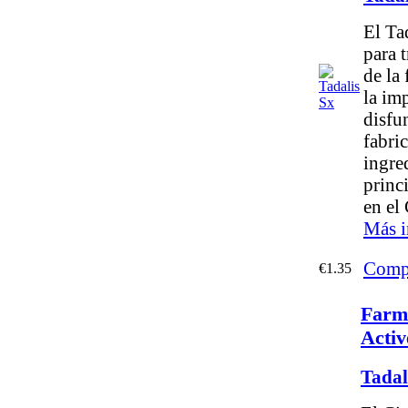
El Ta
para 
de la
la im
disfun
fabri
ingre
princ
en el 
Más i
Comp
€1.35
Farma
Activ
Tadal