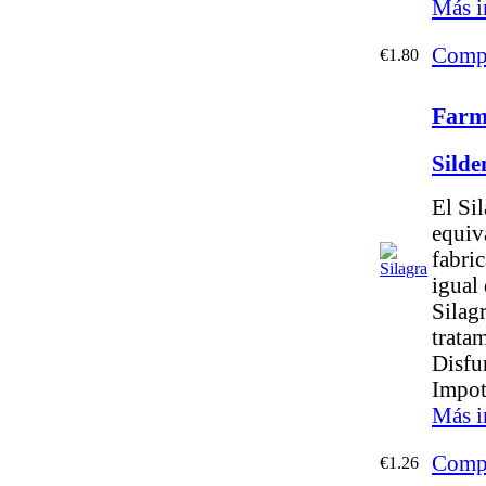
Más i
Comp
€1.80
Farm
Silde
El Si
equiva
fabri
igual 
Silag
tratam
Disfu
Impot
Más i
Comp
€1.26