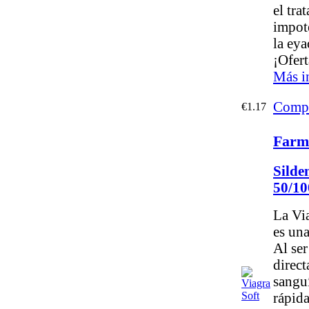
el tra
impot
la eya
¡Ofert
Más i
Compr
€1.17
Farma
Silden
50/1
La Vi
es una
Al se
direct
sangu
rápida