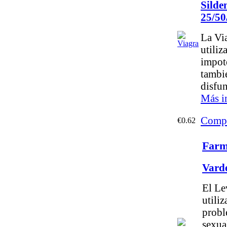
Silden
25/50
La Vi
utiliza
impot
tambi
disfun
Más i
Compr
€0.62
Farm
Vard
El Le
utiliz
probl
sexua