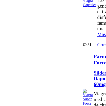
Las 
gené
el t
disf
fam
una 
Más
Com
€0.81
Farm
Forc
Silden
Dapox
60mg
Viagr
medic
de cit