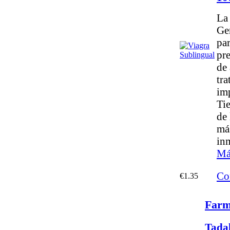
La
Ge
pa
pr
de 
tra
im
Tie
de 
má
in
Má
Co
€1.35
Farm
Tada