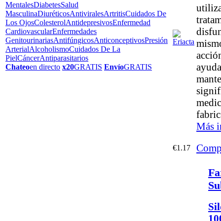
Mentales
Diabetes
Salud
utiliz
Masculina
Diuréticos
Antivirales
Artritis
Cuidados De
tratam
Los Ojos
Colesterol
Antidepresivos
Enfermedad
disfun
Cardiovascular
Enfermedades
Genitourinarias
Antifúngicos
Anticonceptivos
Presión
mism
Arterial
Alcoholismo
Cuidados De La
acció
Piel
Cáncer
Antiparasitarios
ayuda
Chateo
en directo
x20
GRATIS
Envío
GRATIS
mante
signif
medic
fabri
Más i
Comp
€1.17
Fa
Su
Sil
10