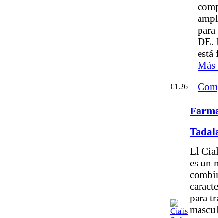
comp
ampl
para 
DE. 
está 
Más 
Comp
€1.26
Farmac
Tadal
El Cia
es un 
combin
caracte
para tr
mascul