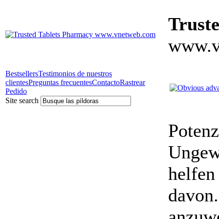
Trust
www.v
Bestsellers
Testimonios de nuestros
clientes
Preguntas frecuentes
Contacto
Rastrear
Pedido
Site search
Potenz
Ungewö
helfen
davon.
anzuwe