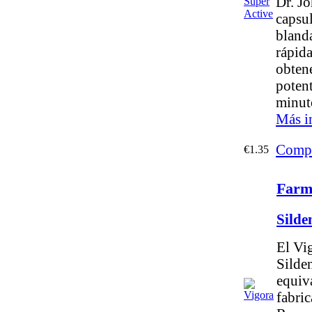
Dr. Jo
capsul
bland
rápid
obten
potent
minut
Más i
Compr
€1.35
Farm
Silde
El Vi
Silden
equiva
fabri