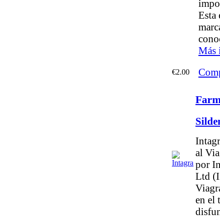
impo
Esta 
marc
cono
Más 
Comp
€2.00
Farm
Silde
Intag
al Via
por I
Ltd (I
Viagra
en el 
disfun