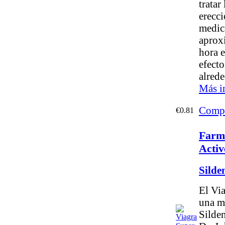
tratar
erecc
medic
aprox
hora e
efecto
alrede
Más i
Compr
€0.81
Farm
Activ
Silde
El Vi
una m
Silden