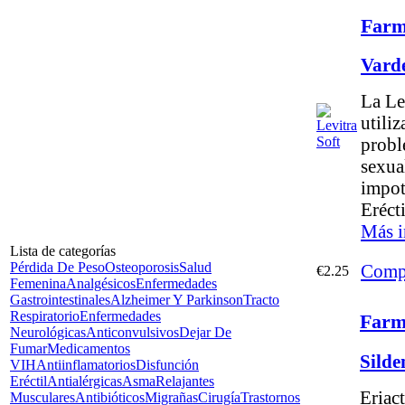
Farm
Vard
La Le
utiliz
probl
sexua
impot
Erécti
Más i
Lista de categorías
Pérdida De Peso
Osteoporosis
Salud
Comp
€2.25
Femenina
Analgésicos
Enfermedades
Gastrointestinales
Alzheimer Y Parkinson
Tracto
Respiratorio
Enfermedades
Farm
Neurológicas
Anticonvulsivos
Dejar De
Fumar
Medicamentos
Silde
VIH
Antiinflamatorios
Disfunción
Eréctil
Antialérgicas
Asma
Relajantes
Eriac
Musculares
Antibióticos
Migrañas
Cirugía
Trastornos