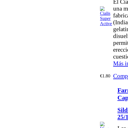
El Cia
una m
fabric
(India
gelati
disue
permi
erecci
cuest
Más i
Compr
€1.80
Far
Cap
Sild
25/