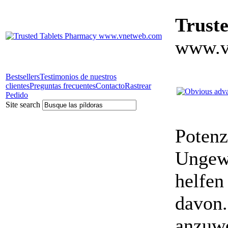
Trust
www.v
Bestsellers
Testimonios de nuestros
clientes
Preguntas frecuentes
Contacto
Rastrear
Pedido
Site search
Potenz
Ungewö
helfen
davon.
anzuwe