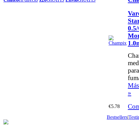
Var
Sta
0.5
Mon
1.0
Cha
med
para
fuma
Más
»
Com
€5.78
Bestsellers
|
Testi