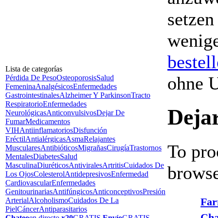
setzen
wenige
bestel
Lista de categorías
ohne 
Pérdida De Peso
Osteoporosis
Salud
Femenina
Analgésicos
Enfermedades
Gastrointestinales
Alzheimer Y Parkinson
Tracto
Respiratorio
Enfermedades
Deja
Neurológicas
Anticonvulsivos
Dejar De
Fumar
Medicamentos
VIH
Antiinflamatorios
Disfunción
Eréctil
Antialérgicas
Asma
Relajantes
To pro
Musculares
Antibióticos
Migrañas
Cirugía
Trastornos
Mentales
Diabetes
Salud
Masculina
Diuréticos
Antivirales
Artritis
Cuidados De
browse
Los Ojos
Colesterol
Antidepresivos
Enfermedad
Cardiovascular
Enfermedades
Genitourinarias
Antifúngicos
Anticonceptivos
Presión
Far
Arterial
Alcoholismo
Cuidados De La
Piel
Cáncer
Antiparasitarios
Ch
Chateo
en directo
x20
GRATIS
Envío
GRATIS