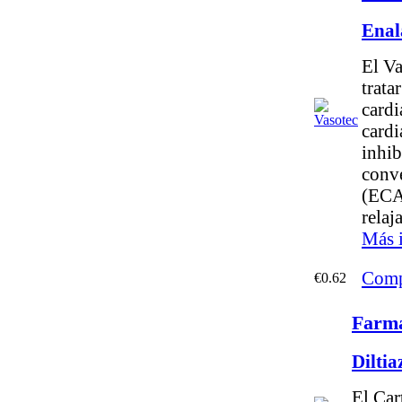
Enal
El Va
tratar
cardi
cardi
inhib
conve
(ECA
relaj
Más 
Comp
€0.62
Farma
Dilti
El Car