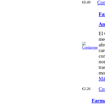
Com
€0.49
Fa
Am
El
me
afe
car
cor
no
tra
mor
Má
Co
€2.26
Farma