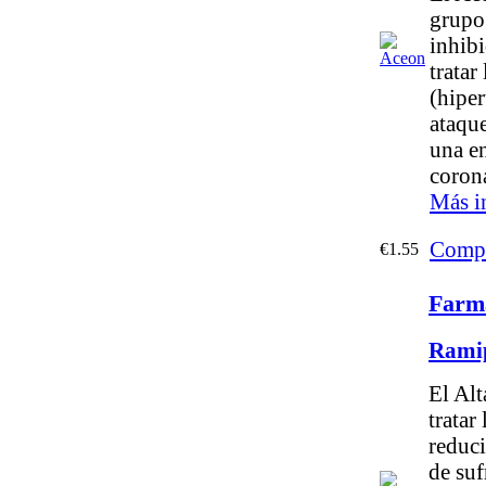
grupo
inhibi
tratar
(hiper
ataqu
una en
corona
Más i
Compr
€1.55
Farma
Ramip
El Alt
tratar 
reduci
de suf