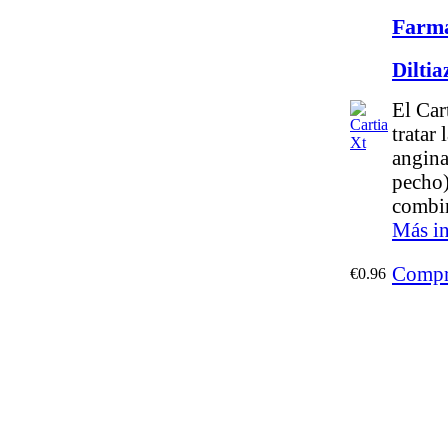
Farma
Dilti
El Car
tratar 
angina
pecho)
combi
Más i
Compr
€0.96