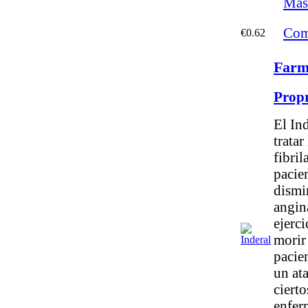
Más
Com
€0.62
Farm
Prop
El Ind
tratar
fibril
pacie
dismin
angin
ejerci
morir
pacie
un at
cierto
enfer