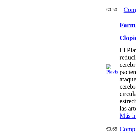
Comp
€0.50
Farma
Clopi
El Pla
reduci
cerebr
pacien
ataque
cerebr
circul
estrec
las art
Más i
Compr
€0.65