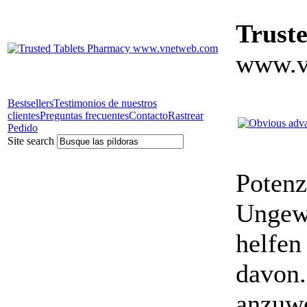
Trust
www.v
Bestsellers
Testimonios de nuestros
clientes
Preguntas frecuentes
Contacto
Rastrear
Pedido
Site search
Potenz
Ungewö
helfen
davon.
anzuwe