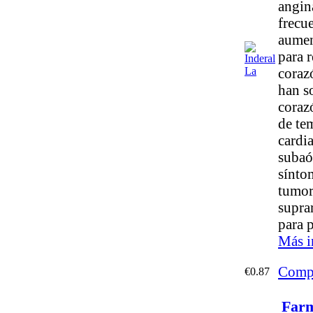
angin
frecu
aument
para r
coraz
han s
corazó
de te
cardi
subaór
sínto
tumor
suprar
para 
Más i
Comp
€0.87
Farm