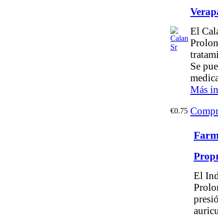
Verap
El Cal
Prolon
tratami
Se pue
medic
Más in
Compr
€0.75
Farm
Prop
El In
Prolon
presió
auricu