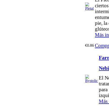
ciertos
interm
entume
pie, la
glúteos
Más in
Compr
€0.86
Farm
Nebi
El Ne
trata
para 
izqu
Más 