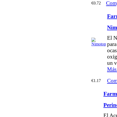
Comp
€0.72
Far
Nim
El N
para
ocas
oxíg
un v
Más 
Com
€1.17
Farm
Perin
El Ac