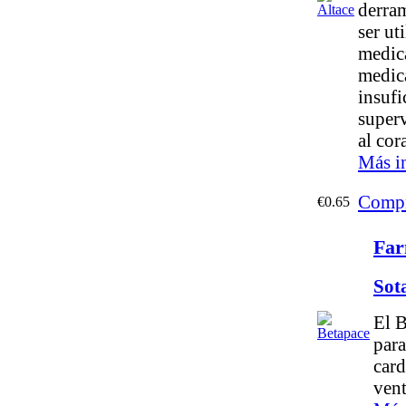
derram
ser ut
medica
medica
insufi
super
al cor
Más i
Compr
€0.65
Far
Sot
El B
para
card
vent