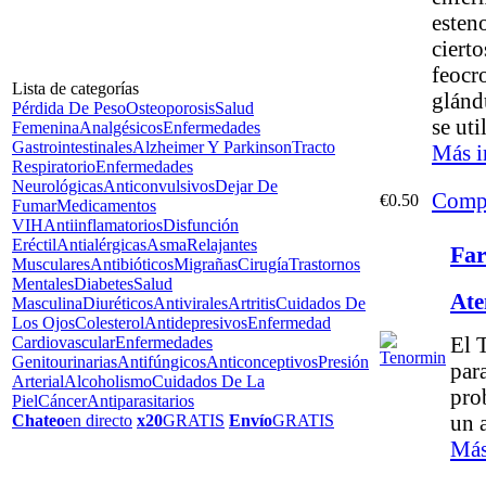
esteno
ciert
feocr
Lista de categorías
glánd
Pérdida De Peso
Osteoporosis
Salud
se uti
Femenina
Analgésicos
Enfermedades
Gastrointestinales
Alzheimer Y Parkinson
Tracto
Más i
Respiratorio
Enfermedades
Neurológicas
Anticonvulsivos
Dejar De
Comp
€0.50
Fumar
Medicamentos
VIH
Antiinflamatorios
Disfunción
Eréctil
Antialérgicas
Asma
Relajantes
Fa
Musculares
Antibióticos
Migrañas
Cirugía
Trastornos
Mentales
Diabetes
Salud
Ate
Masculina
Diuréticos
Antivirales
Artritis
Cuidados De
Los Ojos
Colesterol
Antidepresivos
Enfermedad
El 
Cardiovascular
Enfermedades
Genitourinarias
Antifúngicos
Anticonceptivos
Presión
par
Arterial
Alcoholismo
Cuidados De La
pro
Piel
Cáncer
Antiparasitarios
un 
Chateo
en directo
x20
GRATIS
Envío
GRATIS
Más