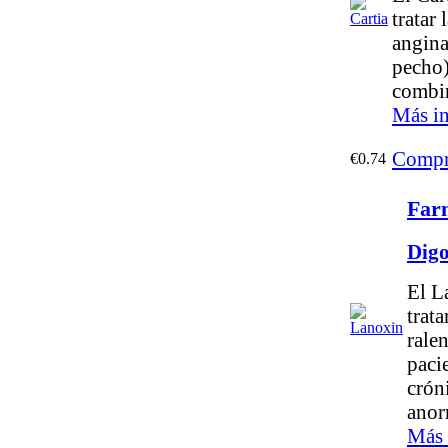
tratar 
angina
pecho)
combi
Más i
Compr
€0.74
Far
Dig
El L
trata
ralen
pacie
crón
anor
Más 