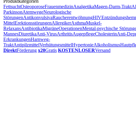
Produktkategorien
Fettsucht
Osteoporose
Frauenmedizin
Analgetika
Magen-Darm-Trakt
A
Parkinson
Atemwege
Neurologische
Störungen
Antikonvulsiva
Raucherentwöhnung
HIV
Entzündungshem
Mittel
Erektionsstörungen
Allergiker
Asthma
Muskel-
Relaxans
Antibiotika
Migräne
Operationen
Mental-psychische Störung
Mannes
Diuretika
Anti-Virus
Arthritis
Augepflege
Cholesterin
Anti-Depr
Erkrankungen
Harnweg-
Trakt
Antipilzmittel
Verhütungsmittel
Hypertonie
Alkoholismus
Hautpfl
Direkt
Förderung
x20
Gratis
KOSTENLOSER
Versand