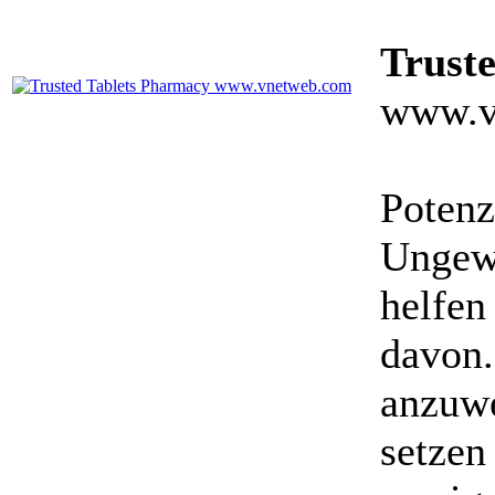
Trust
www.v
Potenz
Ungewö
helfen
davon.
anzuwe
setzen