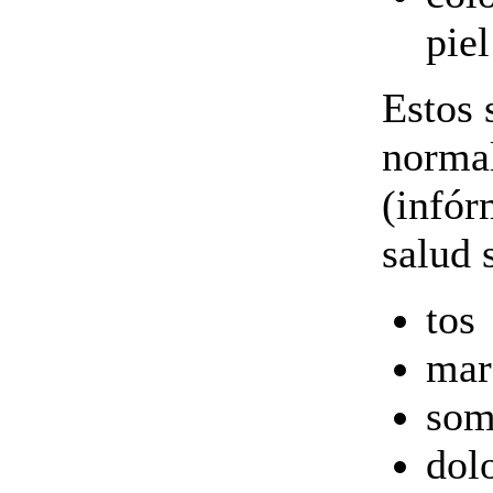
piel
Estos 
normal
(infór
salud 
tos
mar
som
dol