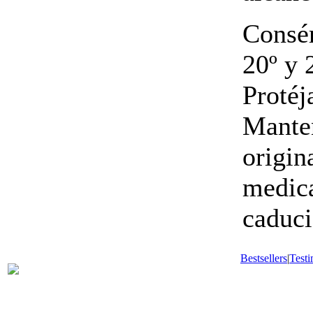
Consér
20º y 
Protéj
Manten
origin
medic
caduci
Bestsellers
|
Testi