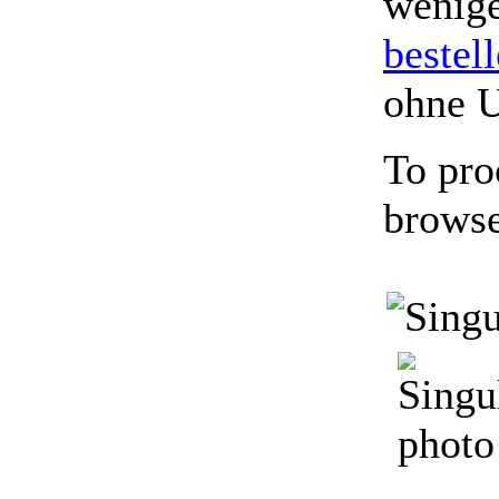
wenige
bestel
ohne 
To pro
browse