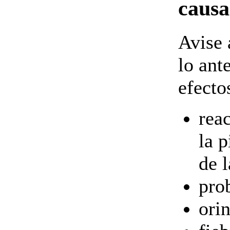
causa
Avise 
lo ant
efecto
rea
la p
de l
pro
ori