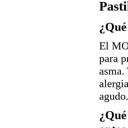
Pasti
¿Qué 
El MO
para p
asma. 
alergi
agudo
¿Qué 