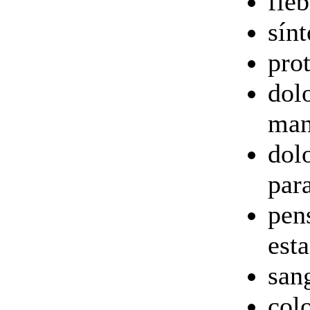
fieb
sínt
pro
dol
man
dol
par
pen
est
san
colo