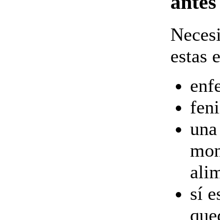
antes
Necesi
estas 
enf
fen
una 
mon
ali
sí 
que