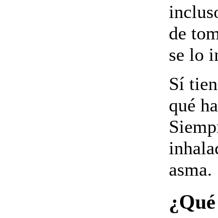
inclus
de to
se lo 
Sí tie
qué ha
Siempr
inhala
asma.
¿Qué 