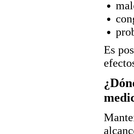
mal
con
pro
Es pos
efecto
¿Dónd
medi
Manten
alcanc