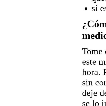
sí 
¿Cómo
medi
Tome e
este m
hora. 
sin co
deje d
se lo 