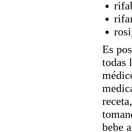
rifa
rif
ros
Es pos
todas 
médico
medica
receta
tomand
bebe a