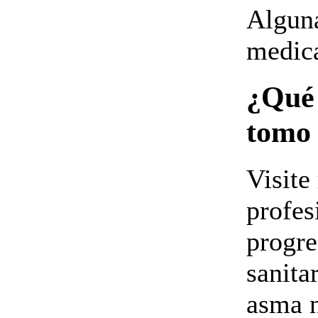
Alguna
medic
¿Qué 
tomo 
Visite
profes
progre
sanita
asma 