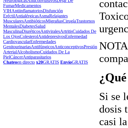
contac
Neurológicas
Anticonvulsivos
Dejar De
Fumar
Medicamentos
VIH
Antiinflamatorios
Disfunción
Toxico
Eréctil
Antialérgicas
Asma
Relajantes
Musculares
Antibióticos
Migrañas
Cirugía
Trastornos
urgenc
Mentales
Diabetes
Salud
Masculina
Diuréticos
Antivirales
Artritis
Cuidados De
Los Ojos
Colesterol
Antidepresivos
Enfermedad
Cardiovascular
Enfermedades
NOTA:
Genitourinarias
Antifúngicos
Anticonceptivos
Presión
Arterial
Alcoholismo
Cuidados De La
compar
Piel
Cáncer
Antiparasitarios
Chateo
en directo
x20
GRATIS
Envío
GRATIS
¿Qué 
Si se 
dosis 
casi l