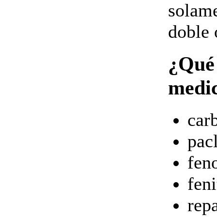
solame
doble 
¿Qué 
medi
car
pacl
fen
feni
rep