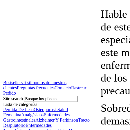
Hable 
de est
especi
este m
enferm
de los
Bestsellers
Testimonios de nuestros
precau
clientes
Preguntas frecuentes
Contacto
Rastrear
Pedido
Site search
Sobred
Lista de categorías
Pérdida De Peso
Osteoporosis
Salud
Femenina
Analgésicos
Enfermedades
demas
Gastrointestinales
Alzheimer Y Parkinson
Tracto
Respiratorio
Enfermedades