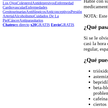
Hable con su
Los Ojos
Colesterol
Antidepresivos
Enfermedad
medicamento
Cardiovascular
Enfermedades
Genitourinarias
Antifúngicos
Anticonceptivos
Presión
NOTA: Este 
Arterial
Alcoholismo
Cuidados De La
Piel
Cáncer
Antiparasitarios
Chateo
en directo
x20
GRATIS
Envío
GRATIS
¿Qué pasa
Si se le olv
casi la hora
regular, esp
¿Qué pued
trióxid
astemi
bepridi
beta-bl
proble
cafeína
ciertos