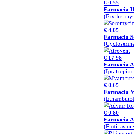
€ 0.55
Farmacia I
(Erythromy
€ 4.05
Farmacia S
(Cycloserin
€ 17.98
Farmacia A
(Ipratropi
€ 0.65
Farmacia 
(Ethambuto
€ 0.80
Farmacia A
(Fluticason