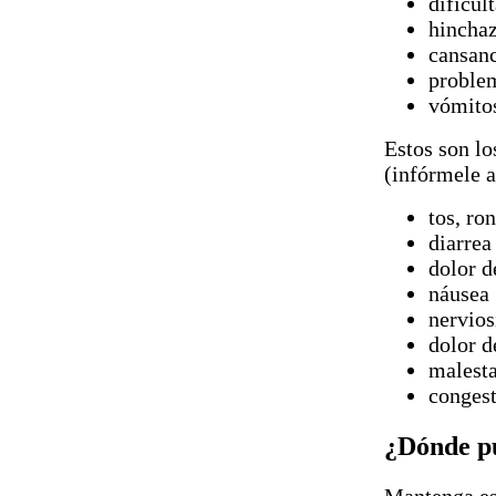
dificul
hinchaz
cansanc
problem
vómito
Estos son l
(infórmele a
tos, ro
diarrea
dolor d
náusea
nervio
dolor d
malest
congest
¿Dónde p