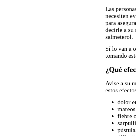
Las persona
necesiten ev
para asegura
decirle a su
salmeterol.
Sí lo van a 
tomando est
¿Qué efec
Avise a su m
estos efecto
dolor e
mareos 
fiebre 
sarpull
pústula