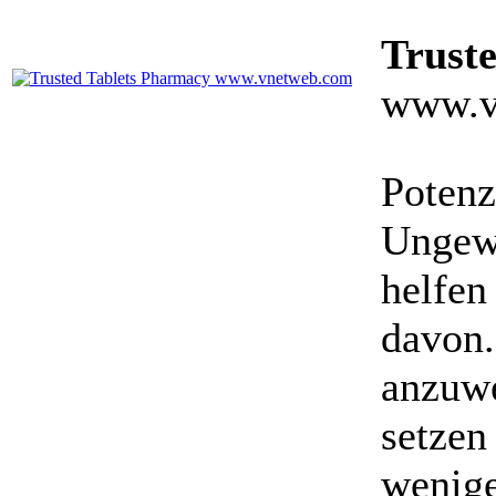
Trust
www.v
Potenz
Ungewö
helfen
davon.
anzuwe
setzen
wenige