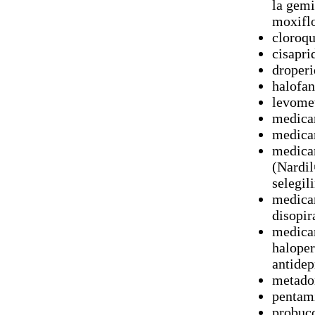
la gemi
moxiflo
cloroqu
cisapri
droperi
halofan
levome
medicam
medicam
medica
(Nardil
selegil
medicam
disopir
medicam
haloper
antidep
metado
pentam
probuc