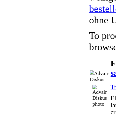
bestel
ohne 
To pro
browse
F
s
Tr
El
la
cr