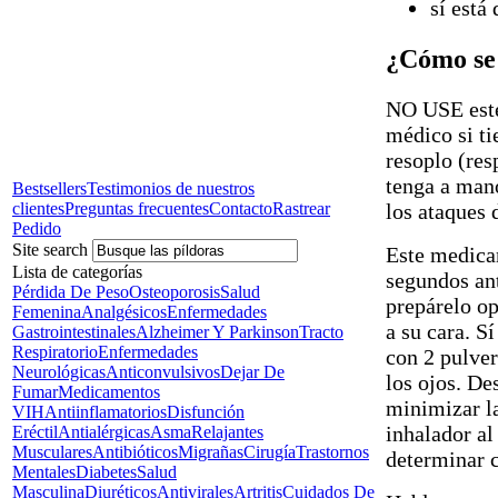
sí está
¿Cómo se 
NO USE este
médico si ti
resoplo (res
tenga a man
Bestsellers
Testimonios de nuestros
los ataques 
clientes
Preguntas frecuentes
Contacto
Rastrear
Pedido
Site search
Este medicam
Lista de categorías
segundos ant
Pérdida De Peso
Osteoporosis
Salud
prepárelo op
Femenina
Analgésicos
Enfermedades
a su cara. S
Gastrointestinales
Alzheimer Y Parkinson
Tracto
Respiratorio
Enfermedades
con 2 pulver
Neurológicas
Anticonvulsivos
Dejar De
los ojos. De
Fumar
Medicamentos
minimizar l
VIH
Antiinflamatorios
Disfunción
inhalador a
Eréctil
Antialérgicas
Asma
Relajantes
Musculares
Antibióticos
Migrañas
Cirugía
Trastornos
determinar 
Mentales
Diabetes
Salud
Masculina
Diuréticos
Antivirales
Artritis
Cuidados De