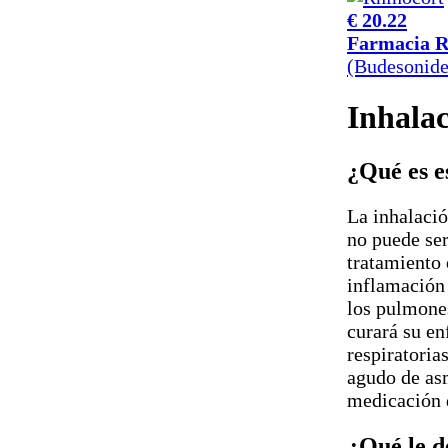
€ 20.22
Farmacia R
(Budesonid
Inhalac
¿Qué es 
La inhalac
no puede se
tratamiento 
inflamación 
los pulmone
curará su en
respiratoria
agudo de asm
medicación d
¿Qué le d