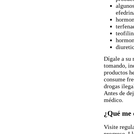
algunos
efedrin
hormona
terfena
teofili
hormona
diureti
Dígale a su 
tomando, in
productos he
consume fre
drogas ilega
Antes de de
médico.
¿Qué me d
Visite regul
progreso. Ll