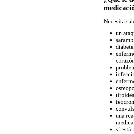
medicaci
Necesita sab
un ata
sarampi
diabete
enferme
corazón
proble
infecci
enferm
osteopo
tiroide
feocro
convul
una rea
medicam
sí está