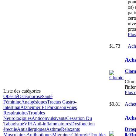
pour
os) 
pati
cert
nive
pros
Plus
$1.73
Ach
Ach
Clom
Clomid
l'infe
Liste des catégories
Plus 
Obésité
Ostéoporose
Santé
Féminine
Analgésiques
Tractus Gastro-
$0.81
Achet
intestinal
Alzheimer Et Parkinson
Voies
Respiratoires
Troubles
Acha
Neurologiques
Anticonvulsivants
Cessation Du
Tabagisme
VIH
Anti-inflammatoires
Dysfonction
érectile
Antiallergiques
Asthme
Relaxants
Drosp
Musculaires
Antibiotiques
Migraines
Chirurgie
Troubles
0.03