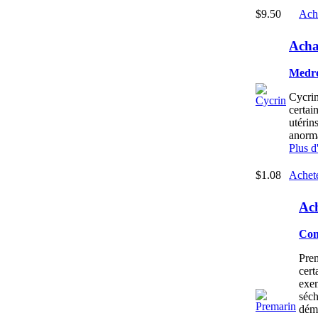
$9.50
Ach
Acha
Medro
Cycrin
certai
utérin
anorma
Plus d
$1.08
Achet
Ac
Con
Prem
cert
exem
séch
déma