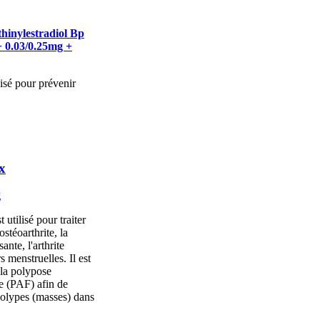
hinylestradiol Bp
+ 0.03/0.25mg +
isé pour prévenir
x
g
utilisé pour traiter
ostéoarthrite, la
ante, l'arthrite
s menstruelles. Il est
 la polypose
e (PAF) afin de
polypes (masses) dans