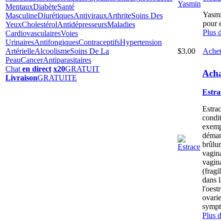
Mentaux
Diabète
Santé
Yasmi
Masculine
Diurétiques
Antiviraux
Arthrite
Soins Des
pour 
Yeux
Cholestérol
Antidépresseurs
Maladies
Plus 
Cardiovasculaires
Voies
Urinaires
Antifongiques
Contraceptifs
Hypertension
$3.00
Achet
Artérielle
Alcoolisme
Soins De La
Peau
Cancer
Antiparasitaires
Chat
en direct
x20
GRATUIT
Acha
Livraison
GRATUITE
Estra
Estrac
condi
exempl
déman
brûlur
vagina
vagina
(fragi
dans 
l'oest
ovarie
sympt
Plus 