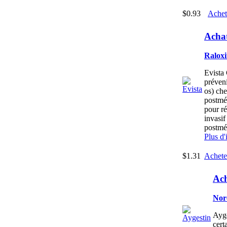
$0.93
Achet
Achat
Ralox
Evista 
préven
os) che
postmén
pour ré
invasif
postmé
Plus d'
$1.31
Achete
Ach
Nor
Ayge
cert