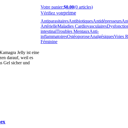
Votre panier
:
$0.00
(0 articles)
prime
Vérifiez votr
Antiparasitaires
Antibiotiques
Antidépresseurs
Ant
Artérielle
Maladies Cardiovasculaires
Dysfonction
intestinal
Troubles Mentaux
Anti-
inflammatoires
Ostéoporose
Analgésiques
Voies R
Féminine
Kamagra Jelly ist eine
en darauf, weil es
as Gel sicher und
dex