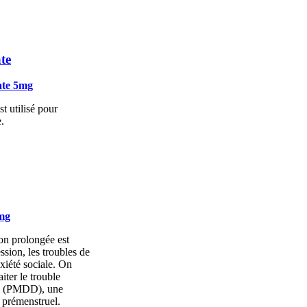
te
ate 5mg
t utilisé pour
.
5mg
ion prolongée est
ession, les troubles de
xiété sociale. On
aiter le trouble
l (PMDD), une
prémenstruel.