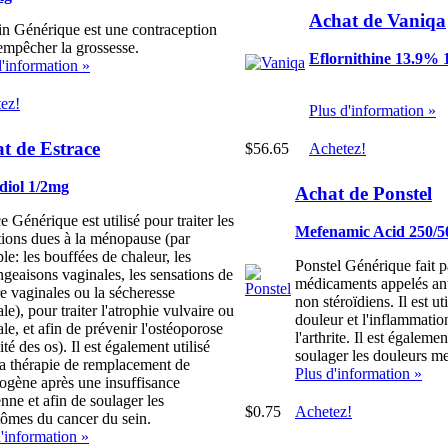
Achat de Vaniqa
n Générique est une contraception
empêcher la grossesse.
Eflornithine 13.9% 
d'information »
ez!
Plus d'information »
t de Estrace
$56.65
Achetez!
diol 1/2mg
Achat de Ponstel
e Générique est utilisé pour traiter les
Mefenamic Acid 250/
tions dues à la ménopause (par
e: les bouffées de chaleur, les
Ponstel Générique fait p
geaisons vaginales, les sensations de
médicaments appelés ant
e vaginales ou la sécheresse
non stéroïdiens. Il est uti
le), pour traiter l'atrophie vulvaire ou
douleur et l'inflammatio
le, et afin de prévenir l'ostéoporose
l'arthrite. Il est égalemen
lité des os). Il est également utilisé
soulager les douleurs me
la thérapie de remplacement de
Plus d'information »
rogène après une insuffisance
nne et afin de soulager les
$0.75
Achetez!
ômes du cancer du sein.
d'information »