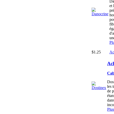
Da
et
pré
ho
po
fib
ég
d'
un
Pl
$1.25
Ac
Ach
Cab
Dost
les 
de 
étan
dans
inc
Plus