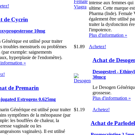
intense aux femmes qui r
etez!
ultime. Cette marque est
Pharma (Inde). Female 
t de Cycrin
également être utilisé p
traiter la dysfonction ére
l'impotence.
xyprogesterone 10mg
Plus d'information »
 Générique est utilisé pour traiter
$1.89
Achetez!
ns troubles menstruels ou problèmes
s (par exemple: saignements
ux, hyperplasie de l'endomètre).
Achat de Desoge
'information »
Desogestrel - Ethiny
ez!
30mcg
hat de Premarin
Le Desogen Générique
grossesse.
Plus d'information »
jugated Estrogens 0.625mg
$1.19
Achetez!
arin Générique est utilisé pour traiter
ains symptômes de la ménopause (par
ple: les bouffées de chaleur, la
Achat de Parlodel
eresse vaginale ou les
ngeaisons vaginales). Il est utilisé
Bromocriptine 2.5mg