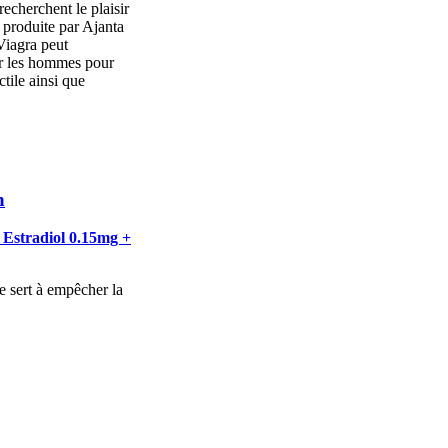
echerchent le plaisir
 produite par Ajanta
Viagra peut
ar les hommes pour
ctile ainsi que
n
l Estradiol 0.15mg +
 sert à empêcher la