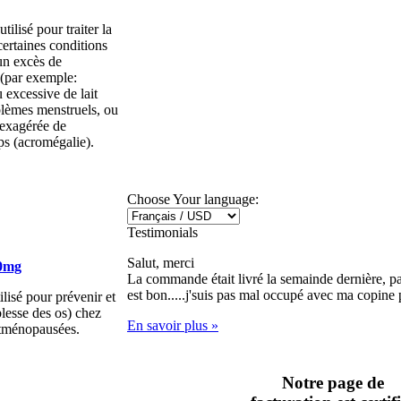
tilisé pour traiter la
ertaines conditions
un excès de
 (par exemple:
 excessive de lait
blèmes menstruels, ou
 exagérée de
rps (acromégalie).
Choose Your language:
Testimonials
Salut, merci
0mg
La commande était livré la semainde dernière, pa
est bon.....j'suis pas mal occupé avec ma copine 
lisé pour prévenir et
iblesse des os) chez
En savoir plus »
stménopausées.
Notre page de