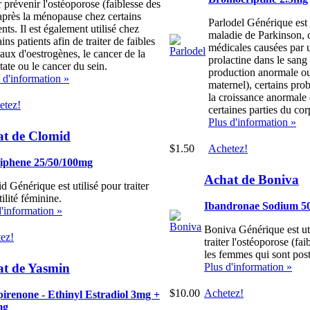
 prévenir l'ostéoporose (faiblesse des
après la ménopause chez certains
Parlodel Générique est u
ents. Il est également utilisé chez
maladie de Parkinson, c
ains patients afin de traiter de faibles
médicales causées par 
aux d'oestrogènes, le cancer de la
prolactine dans le sang
tate ou le cancer du sein.
production anormale ou
 d'information »
maternel), certains pro
la croissance anormale
etez!
certaines parties du co
Plus d'information »
at de Clomid
$1.50
Achetez!
iphene 25/50/100mg
Achat de Boniva
 Générique est utilisé pour traiter
rtilité féminine.
Ibandronae Sodium 5
d'information »
Boniva Générique est uti
ez!
traiter l'ostéoporose (fa
les femmes qui sont po
t de Yasmin
Plus d'information »
$10.00
Achetez!
irenone - Ethinyl Estradiol 3mg +
mg