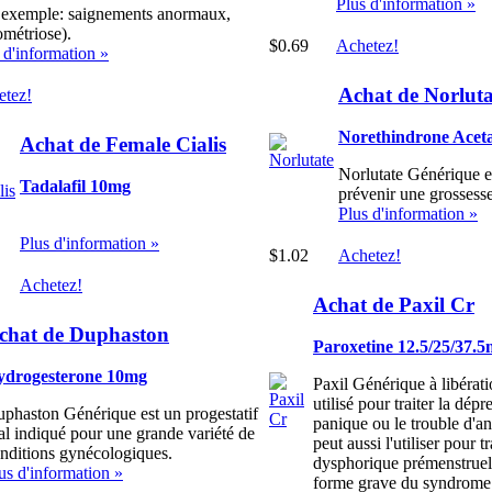
Plus d'information »
 exemple: saignements anormaux,
métriose).
$0.69
Achetez!
 d'information »
Achat de Norluta
etez!
Norethindrone Acet
Achat de Female Cialis
Norlutate Générique es
Tadalafil 10mg
prévenir une grossesse
Plus d'information »
Plus d'information »
$1.02
Achetez!
Achetez!
Achat de Paxil Cr
chat de Duphaston
Paroxetine 12.5/25/37.
ydrogesterone 10mg
Paxil Générique à libérat
utilisé pour traiter la dépr
phaston Générique est un progestatif
panique ou le trouble d'an
al indiqué pour une grande variété de
peut aussi l'utiliser pour tr
nditions gynécologiques.
dysphorique prémenstrue
us d'information »
forme grave du syndrome 