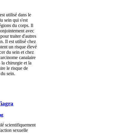
t utilisé dans le
u sein qui s'est
égions du corps. Il
 conjointement avec
our traiter d'autres
. Il est utilisé chez
tent un risque élevé
er du sein et chez
carcinome canalaire
 la chirurgie et la
ire le risque de
du sein.
iagra
mg
lé scientifiquement
faction sexuelle