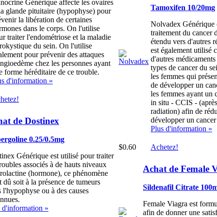
nocrine Générique affecte les ovaires
Tamoxifen 10/20mg
 la glande pituitaire (hypophyse) pour
venir la libération de certaines
Nolvadex Générique es
rmones dans le corps. On l'utilise
traitement du cancer d
ur traiter l'endométriose et la maladie
étendu vers d'autres r
rokystique du sein. On l'utilise
est également utilisé
alement pour prévenir des attaques
d'autres médicaments p
angioedème chez les personnes ayant
types de cancer du sein
e forme héréditaire de ce trouble.
les femmes qui présen
us d'information »
de développer un canc
les femmes ayant un 
hetez!
in situ - CCIS - (après
radiation) afin de rédu
at de Dostinex
développer un cancer 
Plus d'information »
ergoline 0.25/0.5mg
$0.60
Achetez!
inex Générique est utilisé pour traiter
troubles associés à de hauts niveaux
Achat de Female V
prolactine (hormone), ce phénomène
t dû soit à la présence de tumeurs
Sildenafil Citrate 100
 l'hypophyse ou à des causes
onnues.
Female Viagra est formu
 d'information »
afin de donner une satis