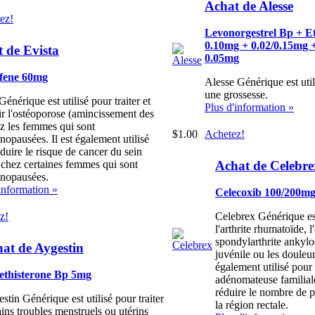
Achat de Alesse
ez!
Levonorgestrel Bp + Et
0.10mg + 0.02/0.15mg 
 de Evista
0.05mg
ifene 60mg
Alesse Générique est util
une grossesse.
Générique est utilisé pour traiter et
Plus d'information »
ir l'ostéoporose (amincissement des
z les femmes qui sont
$1.00
Achetez!
opausées. Il est également utilisé
duire le risque de cancer du sein
Achat de Celebre
 chez certaines femmes qui sont
nopausées.
information »
Celecoxib 100/200m
z!
Celebrex Générique est 
l'arthrite rhumatoïde, l'
spondylarthrite ankylos
at de Aygestin
juvénile ou les douleur
également utilisé pour
ethisterone Bp 5mg
adénomateuse familial
réduire le nombre de 
stin Générique est utilisé pour traiter
la région rectale.
ains troubles menstruels ou utérins