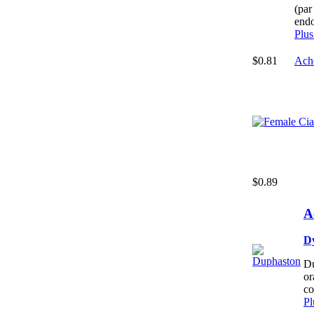
(par
endo
Plus
$0.81
Ach
$0.89
A
D
Du
or
co
Pl