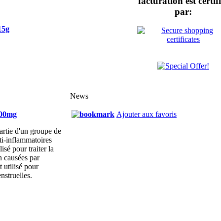
facturation est certif
par:
15g
News
500mg
Ajouter aux favoris
artie d'un groupe de
i-inflammatoires
lisé pour traiter la
n causées par
t utilisé pour
nstruelles.