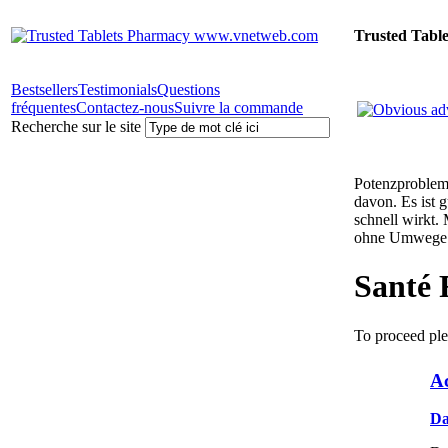
Trusted Tabl
Bestsellers
Testimonials
Questions
fréquentes
Contactez-nous
Suivre la commande
Recherche sur le site
Potenzprobleme
davon. Es ist 
schnell wirkt.
ohne Umwege 
Santé 
To proceed ple
A
Da