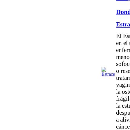
Dond
Estr
El Es
en el
enfer
menop
sofoc
o res
trata
vagin
la os
frági
la es
despu
a ali
cánce