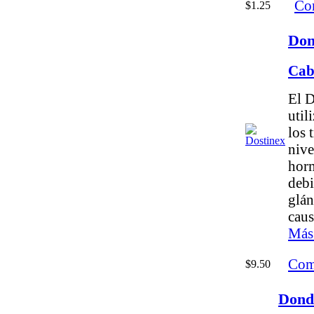
Co
$1.25
Don
Cab
El D
util
los 
nive
horm
debi
glán
caus
Más
Com
$9.50
Dond