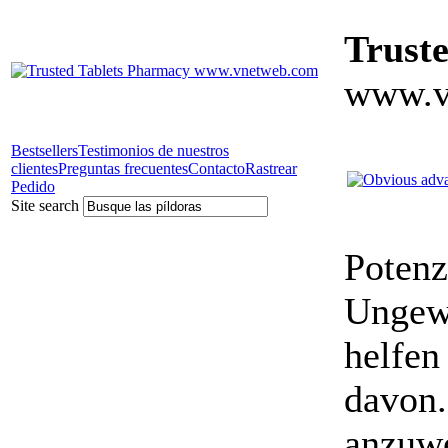
Trust
www.v
Bestsellers
Testimonios de nuestros
clientes
Preguntas frecuentes
Contacto
Rastrear
Pedido
Site search
Potenz
Ungewö
helfen
davon.
anzuwe