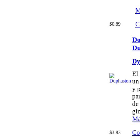
M
C
$0.89
Do
Du
Dy
El
un
y 
pa
de
gi
Má
Co
$3.83