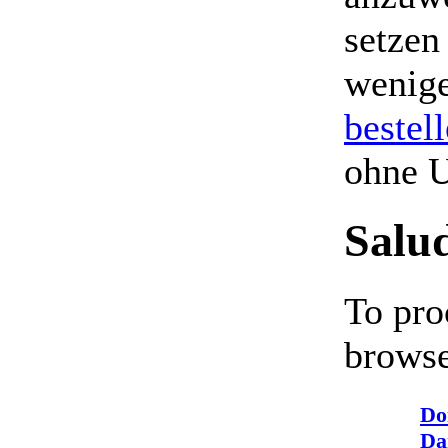
setzen
wenige
bestel
ohne 
Salu
To pro
browse
Do
Da