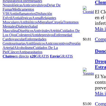
Respiratorio
Enfermedades
Clom
Neurológicas
Anticonvulsivos
Dejar De
Fumar
Medicamentos
El Cl
VIH
Antiinflamatorios
Disfunción
en el
Eréctil
Antialérgicas
Asma
Relajantes
Musculares
Antibióticos
Migrañas
Cirugía
Trastornos
infer
Mentales
Diabetes
Salud
Más 
Masculina
Diuréticos
Antivirales
Artritis
Cuidados De
Los Ojos
Colesterol
Antidepresivos
Enfermedad
Comp
$0.81
Cardiovascular
Enfermedades
Genitourinarias
Antifúngicos
Anticonceptivos
Presión
Arterial
Alcoholismo
Cuidados De La
Dond
Piel
Cáncer
Antiparasitarios
Chateo
en directo
x20
GRATIS
Envío
GRATIS
Dros
Estr
El Ya
contr
preve
Más 
Comp
$3.00