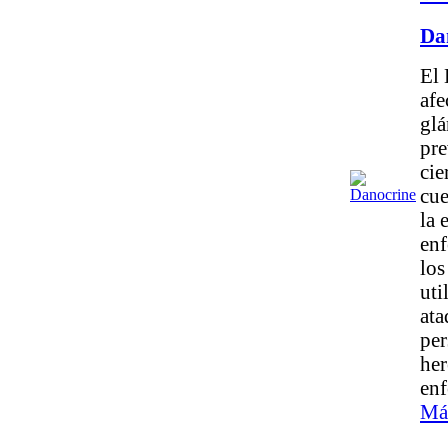
Da
El 
afe
glá
pre
cie
cue
la 
enf
los
uti
ata
per
her
en
Má