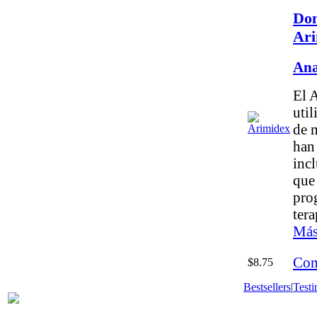
Do
Ari
Ana
El 
util
de 
han
inc
que
pro
ter
Más
Com
$8.75
Bestsellers
|
Testi