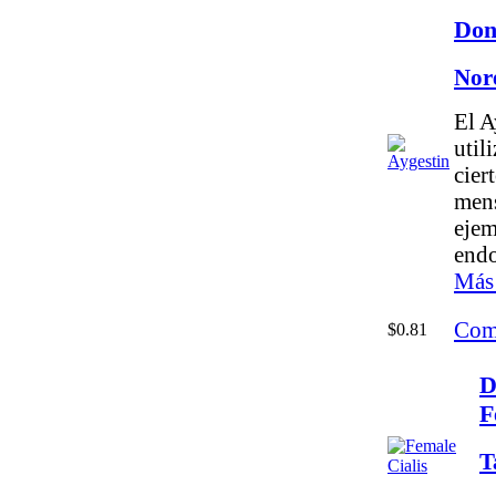
Don
Nor
El A
util
cier
mens
ejem
endo
Más 
Com
$0.81
D
F
T