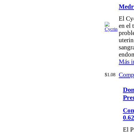
Medr
El Cyc
en el 
probl
uteri
sangr
endom
Más i
Comp
$1.08
Don
Pre
Con
0.6
El P