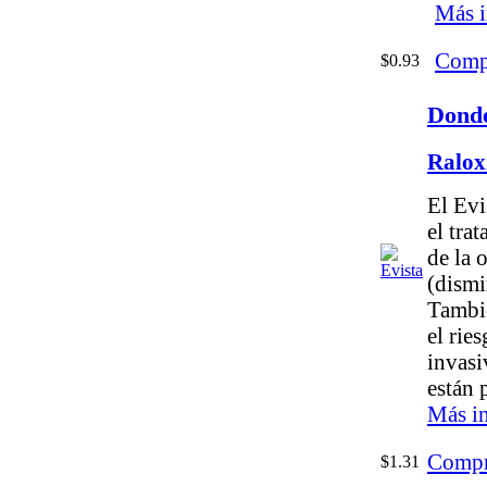
Más i
Comp
$0.93
Donde
Ralox
El Evi
el tra
de la 
(dismi
Tambié
el rie
invasi
están 
Más i
Compr
$1.31