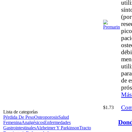
util
sínt
(por
rese
pico
paci
oste
débi
men
util
para
de e
prós
Más
Com
$1.73
Lista de categorías
Pérdida De Peso
Osteoporosis
Salud
Dond
Femenina
Analgésicos
Enfermedades
Gastrointestinales
Alzheimer Y Parkinson
Tracto