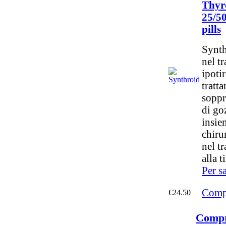
Thyr
25/5
pills
Synth
nel tr
ipoti
tratt
soppr
di go
insie
chirur
nel t
alla t
Per s
Compr
€24.50
Compr