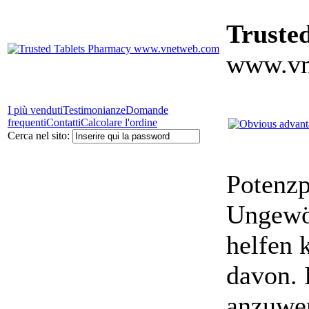
Truste
www.vn
I più venduti
Testimonianze
Domande
frequenti
Contatti
Calcolare l'ordine
Cerca nel sito:
Potenzp
Ungewöh
helfen 
davon. 
anzuwe