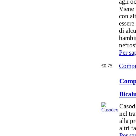
agli o
Viene 
con al
essere
di alc
bambin
nefros
Per sa
Compr
€0.75
Comp
Bical
Casode
nel tr
alla p
altri f
Per sa