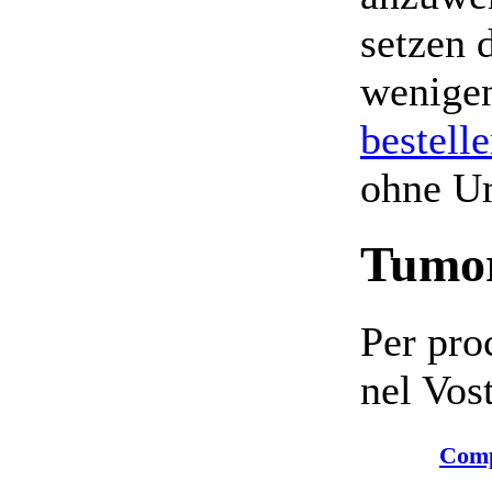
setzen 
wenige
bestell
ohne U
Tumo
Per pro
nel Vos
Comp