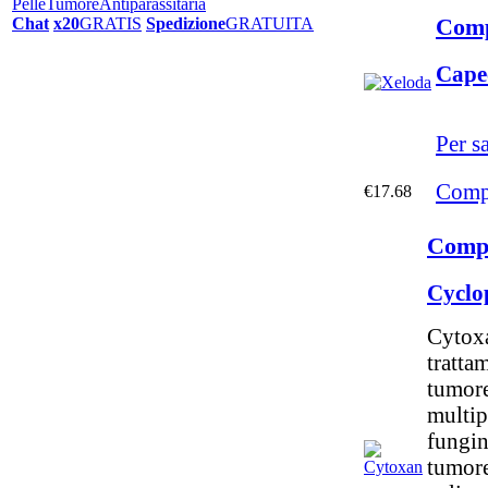
Pelle
Tumore
Antiparassitaria
Comp
Chat
x20
GRATIS
Spedizione
GRATUITA
Cape
Per s
Compr
€17.68
Comp
Cyclo
Cytoxa
trattam
tumore
multip
fungin
tumore