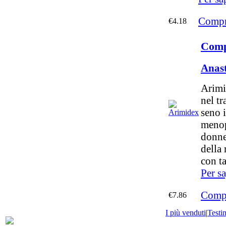
Compr
€4.18
Comp
Anas
Arimi
nel t
seno 
menop
donne
della 
con t
Per s
Compr
€7.86
I più venduti
|
Testi