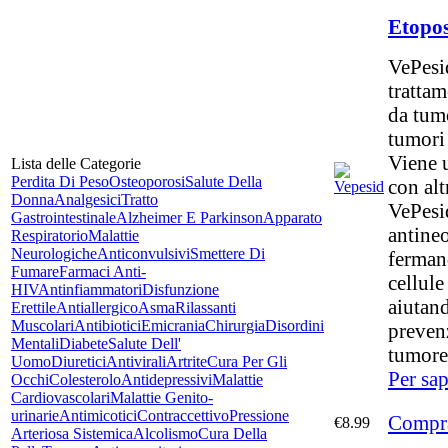
Etopo
VePesi
trattam
da tum
tumori 
Viene 
Lista delle Categorie
Perdita Di Peso
Osteoporosi
Salute Della
con alt
Donna
Analgesici
Tratto
VePesi
Gastrointestinale
Alzheimer E Parkinson
Apparato
antineo
Respiratorio
Malattie
Neurologiche
Anticonvulsivi
Smettere Di
fermand
Fumare
Farmaci Anti-
cellule
HIV
Antinfiammatori
Disfunzione
aiutand
Erettile
Antiallergico
Asma
Rilassanti
Muscolari
Antibiotici
Emicrania
Chirurgia
Disordini
prevenz
Mentali
Diabete
Salute Dell'
tumore
Uomo
Diuretici
Antivirali
Artrite
Cura Per Gli
Per sap
Occhi
Colesterolo
Antidepressivi
Malattie
Cardiovascolari
Malattie Genito-
urinarie
Antimicotici
Contraccettivo
Pressione
Compra
€8.99
Arteriosa Sistemica
Alcolismo
Cura Della