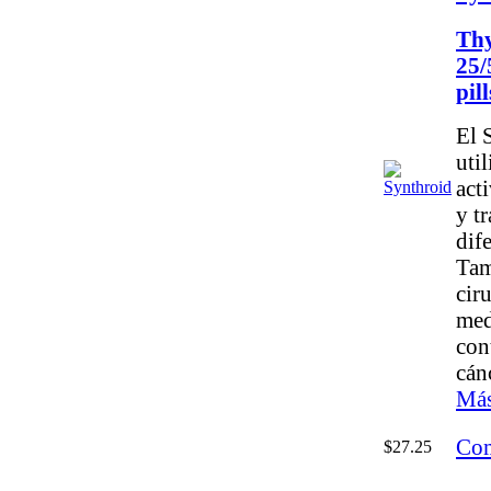
Thy
25/
pill
El 
util
acti
y t
dif
Tam
cir
med
con
cán
Más
Com
$27.25