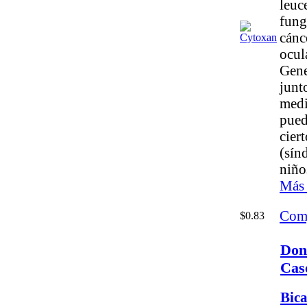
leuc
fung
cánc
ocul
Gene
junt
medi
puede
cier
(sín
niño
Más 
Com
$0.83
Don
Cas
Bic