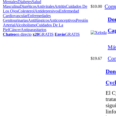
Mentales
Diabetes
Salud
Comp
$10.00
Masculina
Diuréticos
Antivirales
Artritis
Cuidados De
Los Ojos
Colesterol
Antidepresivos
Enfermedad
Cardiovascular
Enfermedades
Do
Genitourinarias
Antifúngicos
Anticonceptivos
Presión
Arterial
Alcoholismo
Cuidados De La
Piel
Cáncer
Antiparasitarios
Cap
Chateo
en directo
x20
GRATIS
Envío
GRATIS
Más
Com
$19.67
Don
Cyc
El C
trata
sigu
linf