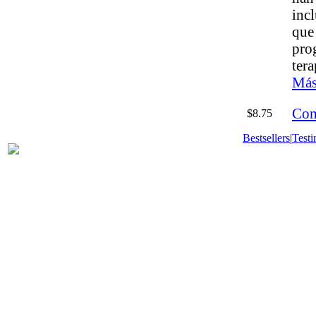
inc
que
pro
ter
Más
Com
$8.75
Bestsellers
|
Testi