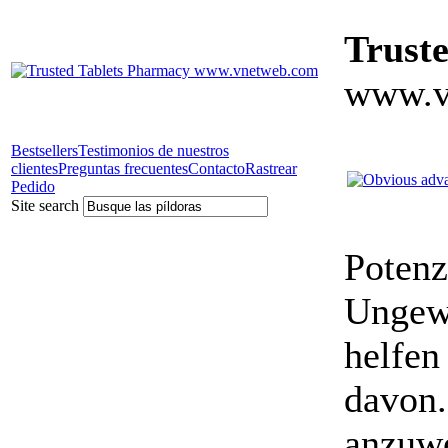
Trust
www.v
Bestsellers
Testimonios de nuestros
clientes
Preguntas frecuentes
Contacto
Rastrear
Pedido
Site search
Potenz
Ungewö
helfen
davon.
anzuwe