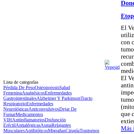
Don
Etop
El V
utili
con 
tumor
recur
comb
medic
El V
Lista de categorías
antin
Pérdida De Peso
Osteoporosis
Salud
imped
Femenina
Analgésicos
Enfermedades
Gastrointestinales
Alzheimer Y Parkinson
Tracto
tumor
Respiratorio
Enfermedades
(mito
Neurológicas
Anticonvulsivos
Dejar De
que c
Fumar
Medicamentos
VIH
Antiinflamatorios
Disfunción
extie
Eréctil
Antialérgicas
Asma
Relajantes
Más 
Musculares
Antibióticos
Migrañas
Cirugía
Trastornos