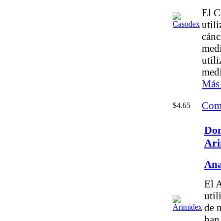
El C
util
cánc
medi
util
medi
Más 
Com
$4.65
Do
Ari
Ana
El 
util
de 
han