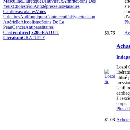
Masculine
Diurétiques
Antiviraux
Arthrite
Soins Des
art
Yeux
Cholestérol
Antidépresseurs
Maladies
s’e
Cardiovasculaires
Voies
co
Urinaires
Antifongiques
Contraceptifs
Hypertension
d’
Artérielle
Alcoolisme
Soins De La
Pl
Peau
Cancer
Antiparasitaires
Chat
en direct
x20
GRATUIT
$0.76
Ac
Livraison
GRATUITE
Achat
Indapa
Lozol 
libérat
utilisé 
pressio
l'enflur
cardiaq
à l'exc
corps.
Plus d'
$1.08
Achete