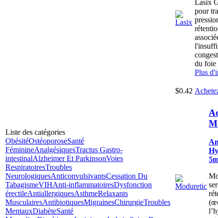
Lasix G
pour tra
pressio
rétentio
associé
l'insuf
congest
du foie
Plus d'
$0.42
Achete
Ac
Mo
Liste des catégories
Obésité
Ostéoporose
Santé
Am
Féminine
Analgésiques
Tractus Gastro-
Hy
intestinal
Alzheimer Et Parkinson
Voies
5m
Respiratoires
Troubles
Neurologiques
Anticonvulsivants
Cessation Du
Mo
Tabagisme
VIH
Anti-inflammatoires
Dysfonction
ser
érectile
Antiallergiques
Asthme
Relaxants
rét
Musculaires
Antibiotiques
Migraines
Chirurgie
Troubles
(œ
Mentaux
Diabète
Santé
l’