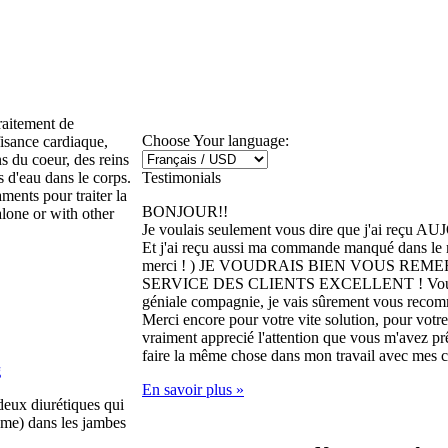
raitement de
Choose Your language:
fisance cardiaque,
ns du coeur, des reins
Testimonials
s d'eau dans le corps.
aments pour traiter la
BONJOUR!!
alone or with other
Je voulais seulement vous dire que j'ai reçu A
Et j'ai reçu aussi ma commande manqué dans le 
merci ! ) JE VOUDRAIS BIEN VOUS REM
SERVICE DES CLIENTS EXCELLENT ! Vous ê
géniale compagnie, je vais sûrement vous reco
Merci encore pour votre vite solution, pour votre s
vraiment apprecié l'attention que vous m'avez prê
faire la même chose dans mon travail avec mes c
g
En savoir plus »
eux diurétiques qui
dème) dans les jambes