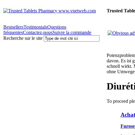
Trusted Tabl
Bestsellers
Testimonials
Questions
fréquentes
Contactez-nous
Suivre la commande
Recherche sur le site
Potenzprobleme
davon. Es ist 
schnell wirkt.
ohne Umwege 
Diurét
To proceed ple
Achat
Furose