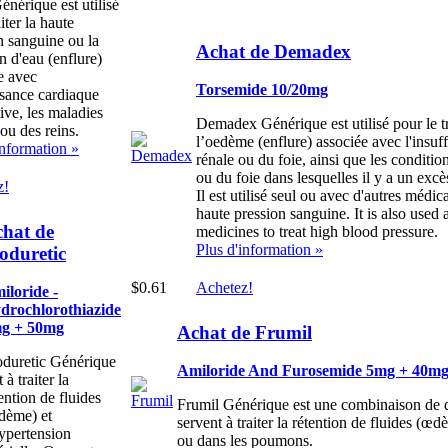
énérique est utilisé
iter la haute
n sanguine ou la
Achat de Demadex
n d'eau (enflure)
e avec
Torsemide 10/20mg
fisance cardiaque
ive, les maladies
Demadex Générique est utilisé pour le t
 ou des reins.
l’oedème (enflure) associée avec l'insuf
information »
rénale ou du foie, ainsi que les conditio
ou du foie dans lesquelles il y a un excè
z!
Il est utilisé seul ou avec d'autres médic
haute pression sanguine.
It is also used 
hat de
medicines to treat high blood pressure.
Plus d'information »
duretic
$0.61
Achetez!
iloride -
drochlorothiazide
g + 50mg
Achat de Frumil
duretic Générique
Amiloride And Furosemide 5mg + 40m
t à traiter la
ention de fluides
Frumil Générique est une combinaison de d
dème) et
servent à traiter la rétention de fluides (œ
hypertension
ou dans les poumons.