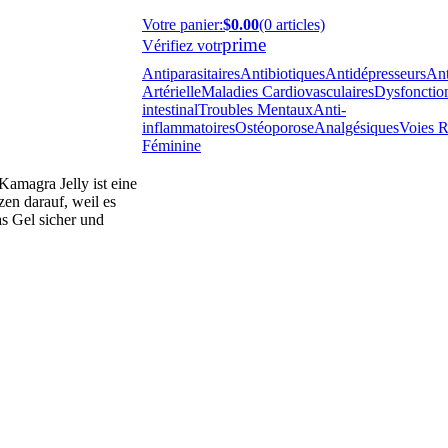
Votre panier
:
$0.00
(0 articles)
prime
Vérifiez votr
Antiparasitaires
Antibiotiques
Antidépresseurs
Ant
Artérielle
Maladies Cardiovasculaires
Dysfonction
intestinal
Troubles Mentaux
Anti-
inflammatoires
Ostéoporose
Analgésiques
Voies R
Féminine
Kamagra Jelly ist eine
en darauf, weil es
as Gel sicher und