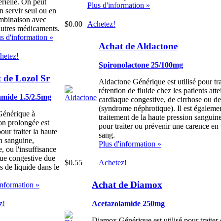
érielle. On peut
Plus d'information »
n servir seul ou en
mbinaison avec
$0.00
Achetez!
autres médicaments.
us d'information »
Achat de Aldactone
hetez!
Spironolactone 25/100mg
 de Lozol Sr
Aldactone Générique est utilisé pour trai
rétention de fluide chez les patients atte
mide 1.5/2.5mg
cardiaque congestive, de cirrhose ou d
(syndrome néphrotique). Il est également
Générique à
traitement de la haute pression sanguine.
ion prolongée est
pour traiter ou prévenir une carence en
pour traiter la haute
sang.
n sanguine,
Plus d'information »
e, ou l'insuffisance
ue congestive due
$0.55
Achetez!
ès de liquide dans le
Achat de Diamox
information »
z!
Acetazolamide 250mg
Diamox Générique est utilisé pour traiter 