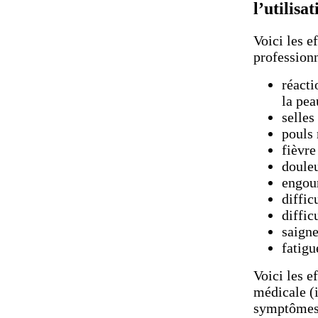
l’utilis
Voici les 
professionn
réacti
la pea
selles
pouls 
fièvre
doule
engour
diffic
diffic
saign
fatigu
Voici les e
médicale (i
symptômes 