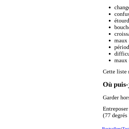
change
confu
étour
bouche
croiss
maux 
périod
diffic
maux 
Cette liste
Où puis-
Garder hors
Entreposer
(77 degrés 
Bestsellers
|
Tes