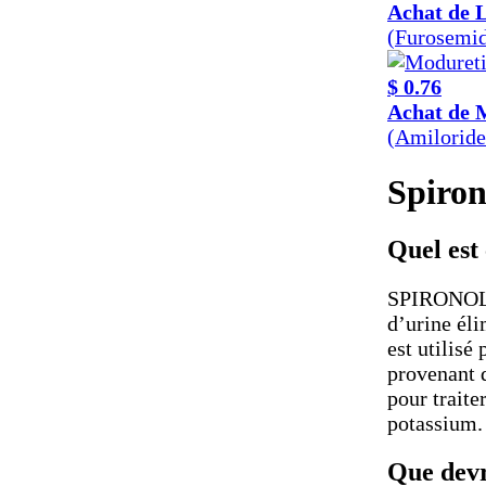
Achat de 
(Furosemi
$ 0.76
Achat de 
(Amiloride
Spiron
Quel est
SPIRONOLAC
d’urine éli
est utilisé
provenant d
pour traite
potassium.
Que devr