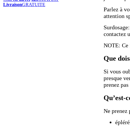
Livraison
GRATUITE
Parlez à vo
attention s
Surdosage:
contactez u
NOTE: Ce m
Que dois-
Si vous oub
presque ve
prenez pas
Qu’est-c
Ne prenez 
éplér