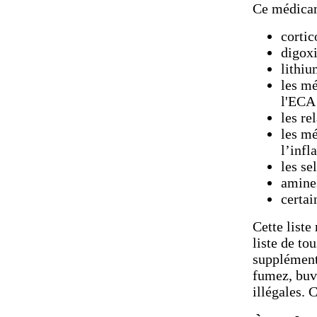
Ce médicam
cortic
digox
lithi
les mé
l'ECA
les re
les mé
l’inf
les se
amine
certai
Cette liste
liste de to
supplément
fumez, buve
illégales. 