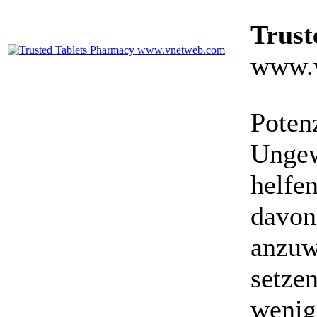
Trust
www.
Poten
Ungewö
helfe
davon
anzuw
setzen
wenig