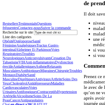
de pren
Il doit sav
niveau
Bestsellers
Testimonials
Questions
fréquentes
Contactez-nous
Suivre la commande
maladi
Recherche sur le site
maladi
Liste des catégories
une ré
Obésité
Ostéoporose
Santé
médica
Féminine
Analgésiques
Tractus Gastro-
si vou
intestinal
Alzheimer Et Parkinson
Voies
Respiratoires
Troubles
si vou
Neurologiques
Anticonvulsivants
Cessation Du
Tabagisme
VIH
Anti-inflammatoires
Dysfonction
Comment
érectile
Antiallergiques
Asthme
Relaxants
Musculaires
Antibiotiques
Migraines
Chirurgie
Troubles
Mentaux
Diabète
Santé
Prenez ce 
Masculine
Diurétiques
Antiviraux
Arthrite
Soins Des
médicament
Yeux
Cholestérol
Antidépresseurs
Maladies
le avec de 
Cardiovasculaires
Voies
Urinaires
Antifongiques
Contraceptifs
Hypertension
qu’on ne v
Artérielle
Alcoolisme
Soins De La
après avoi
Peau
Cancer
Antiparasitaires
journée qui
Chat
en direct
x20
GRATUIT