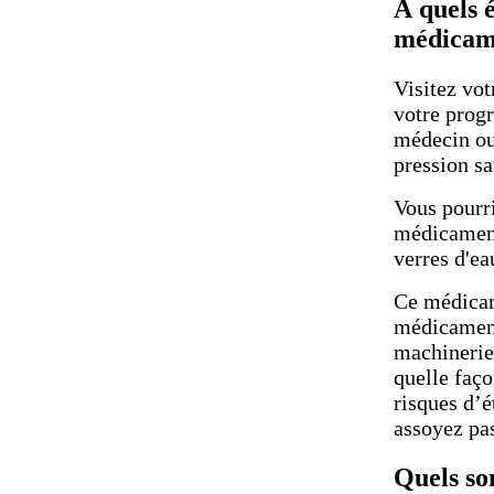
À quels é
médicam
Visitez vot
votre prog
médecin ou 
pression sa
Vous pourri
médicament
verres d'ea
Ce médicam
médicaments
machinerie 
quelle faço
risques d’
assoyez pas
Quels son