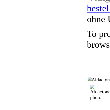
bestel
ohne 
To pr
brows