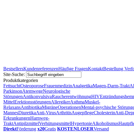
Bestsellers
Kundenreferenzen
Häufige Fragen
Kontakt
Bestellung Verf
Site-Suche:
Produktkategorien
Fettsucht
Osteoporose
Frauenmedizin
Analgetika
Magen-Darm-Trakt
A
Parkinson
Atemwege
Neurologische
Störungen
Antikonvulsiva
Raucherentwöhnung
HIV
Entzündungshem
Mittel
Erektionsstörungen
Allergiker
Asthma
Muskel-
Relaxans
Antibiotika
Migräne
Operationen
Mental-psychische Störung
Mannes
Diuretika
Anti-Virus
Arthritis
Augepflege
Cholesterin
Anti-Depr
Erkrankungen
Harnweg-
Trakt
Antipilzmittel
Verhütungsmittel
Hypertonie
Alkoholismus
Hautpfl
Direkt
Förderung
x20
Gratis
KOSTENLOSER
Versand