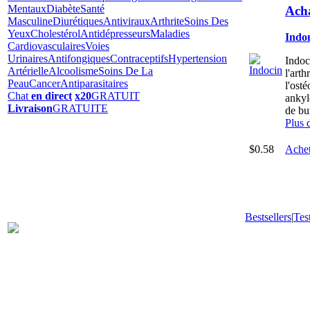
Mentaux
Diabète
Santé
Acha
Masculine
Diurétiques
Antiviraux
Arthrite
Soins Des
Yeux
Cholestérol
Antidépresseurs
Maladies
Indo
Cardiovasculaires
Voies
Urinaires
Antifongiques
Contraceptifs
Hypertension
Indoc
Artérielle
Alcoolisme
Soins De La
l'art
Peau
Cancer
Antiparasitaires
l'osté
Chat
en direct
x20
GRATUIT
ankyl
Livraison
GRATUITE
de bur
Plus 
$0.58
Achet
Bestsellers
|
Tes