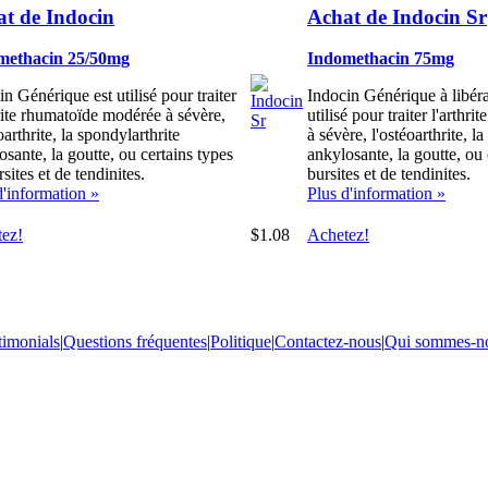
t de Indocin
Achat de Indocin Sr
methacin 25/50mg
Indomethacin 75mg
in Générique est utilisé pour traiter
Indocin Générique à libéra
hrite rhumatoïde modérée à sévère,
utilisé pour traiter l'arth
oarthrite, la spondylarthrite
à sévère, l'ostéoarthrite, l
osante, la goutte, ou certains types
ankylosante, la goutte, ou 
sites et de tendinites.
bursites et de tendinites.
d'information »
Plus d'information »
ez!
$1.08
Achetez!
timonials
|
Questions fréquentes
|
Politique
|
Contactez-nous
|
Qui sommes-n