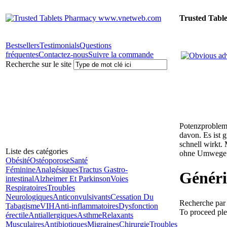
Trusted Tabl
Bestsellers
Testimonials
Questions
fréquentes
Contactez-nous
Suivre la commande
Recherche sur le site
Potenzprobleme
davon. Es ist 
schnell wirkt.
Liste des catégories
ohne Umwege 
Obésité
Ostéoporose
Santé
Féminine
Analgésiques
Tractus Gastro-
Généri
intestinal
Alzheimer Et Parkinson
Voies
Respiratoires
Troubles
Neurologiques
Anticonvulsivants
Cessation Du
Recherche par l
Tabagisme
VIH
Anti-inflammatoires
Dysfonction
To proceed ple
érectile
Antiallergiques
Asthme
Relaxants
Musculaires
Antibiotiques
Migraines
Chirurgie
Troubles