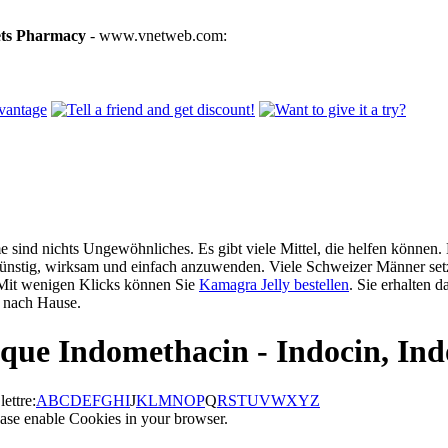
ets Pharmacy
- www.vnetweb.com:
 sind nichts Ungewöhnliches. Es gibt viele Mittel, die helfen können. 
günstig, wirksam und einfach anzuwenden. Viele Schweizer Männer setz
 Mit wenigen Klicks können Sie
Kamagra Jelly bestellen
. Sie erhalten d
nach Hause.
que Indomethacin - Indocin, Ind
ettre:
A
B
C
D
E
F
G
H
I
J
K
L
M
N
O
P
Q
R
S
T
U
V
W
X
Y
Z
ase enable Cookies in your browser.