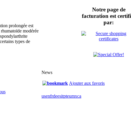
Notre page de
facturation est certif
par:
tion prolongée est
rite rhumatoïde modérée
a spondylarthrite
certains types de
News
Ajouter aux favoris
ous
us
en
fr
de
es
it
pt
eu
mx
ca