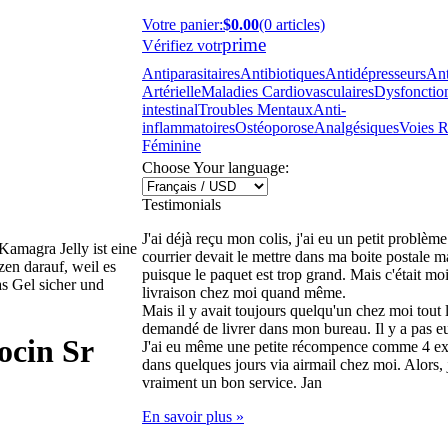
Votre panier
:
$0.00
(0 articles)
prime
Vérifiez votr
Antiparasitaires
Antibiotiques
Antidépresseurs
Ant
Artérielle
Maladies Cardiovasculaires
Dysfonction
intestinal
Troubles Mentaux
Anti-
inflammatoires
Ostéoporose
Analgésiques
Voies R
Féminine
Choose Your language:
Testimonials
J'ai déjà reçu mon colis, j'ai eu un petit problèm
Kamagra Jelly ist eine
courrier devait le mettre dans ma boite postale ma
en darauf, weil es
puisque le paquet est trop grand. Mais c'était mo
as Gel sicher und
livraison chez moi quand même.
Mais il y avait toujours quelqu'un chez moi tout l
demandé de livrer dans mon bureau. Il y a pas e
ocin Sr
J'ai eu même une petite récompence comme 4 extra
dans quelques jours via airmail chez moi. Alors, 
vraiment un bon service.
Jan
En savoir plus »