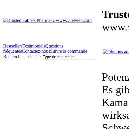
Trust
www.
Bestsellers
Testimonials
Questions
fréquentes
Contactez-nous
Suivre la commande
Recherche sur le site
Poten
Es gib
Kamagr
wirks
Schwe