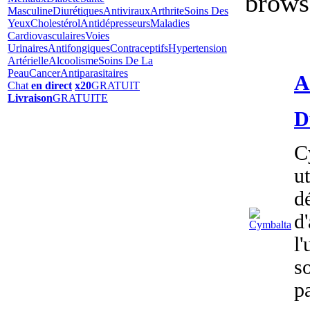
brows
Masculine
Diurétiques
Antiviraux
Arthrite
Soins Des
Yeux
Cholestérol
Antidépresseurs
Maladies
Cardiovasculaires
Voies
Urinaires
Antifongiques
Contraceptifs
Hypertension
Artérielle
Alcoolisme
Soins De La
Peau
Cancer
Antiparasitaires
A
Chat
en direct
x20
GRATUIT
Livraison
GRATUITE
D
C
ut
d
d
l
s
pa