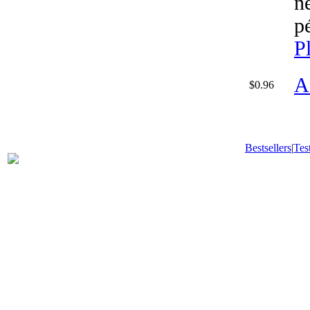
n
p
P
A
$0.96
Bestsellers
|
Tes