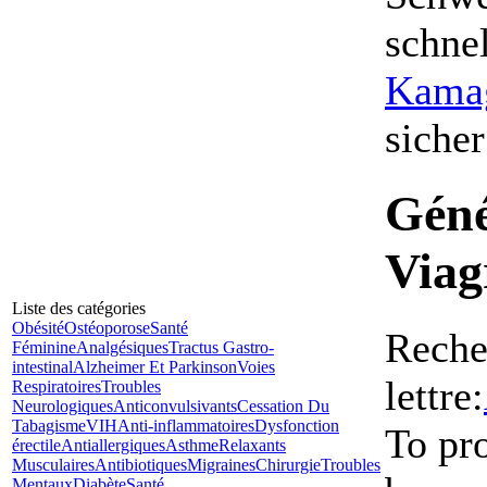
schne
Kamag
siche
Géné
Viag
Liste des catégories
Obésité
Ostéoporose
Santé
Reche
Féminine
Analgésiques
Tractus Gastro-
intestinal
Alzheimer Et Parkinson
Voies
lettre:
Respiratoires
Troubles
Neurologiques
Anticonvulsivants
Cessation Du
Tabagisme
VIH
Anti-inflammatoires
Dysfonction
To pr
érectile
Antiallergiques
Asthme
Relaxants
Musculaires
Antibiotiques
Migraines
Chirurgie
Troubles
Mentaux
Diabète
Santé