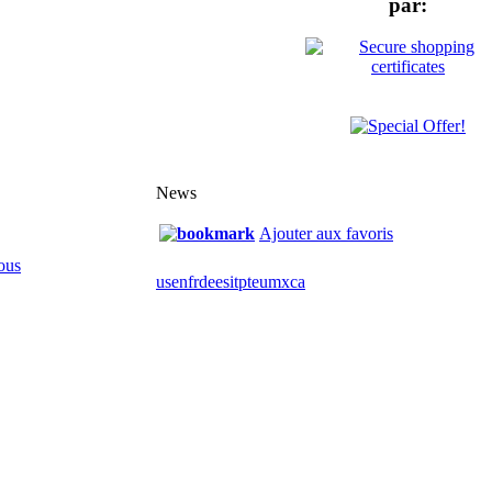
par:
News
Ajouter aux favoris
ous
us
en
fr
de
es
it
pt
eu
mx
ca