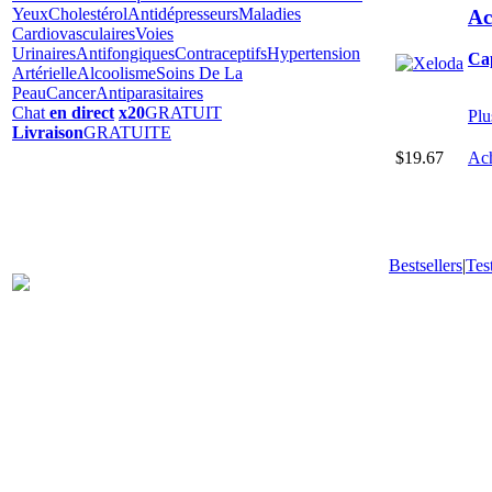
Yeux
Cholestérol
Antidépresseurs
Maladies
Ac
Cardiovasculaires
Voies
Urinaires
Antifongiques
Contraceptifs
Hypertension
Ca
Artérielle
Alcoolisme
Soins De La
Peau
Cancer
Antiparasitaires
Chat
en direct
x20
GRATUIT
Plu
Livraison
GRATUITE
$19.67
Ach
Bestsellers
|
Tes