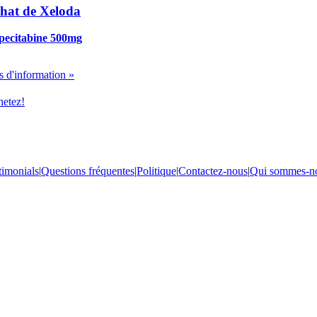
hat de Xeloda
pecitabine 500mg
s d'information »
etez!
timonials
|
Questions fréquentes
|
Politique
|
Contactez-nous
|
Qui sommes-n