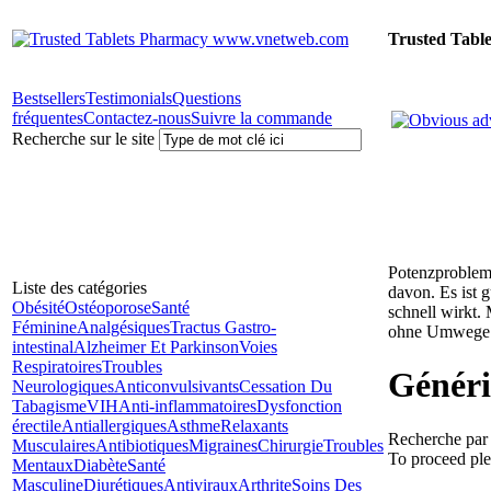
Trusted Tabl
Bestsellers
Testimonials
Questions
fréquentes
Contactez-nous
Suivre la commande
Recherche sur le site
Potenzprobleme
Liste des catégories
davon. Es ist 
Obésité
Ostéoporose
Santé
schnell wirkt.
Féminine
Analgésiques
Tractus Gastro-
ohne Umwege 
intestinal
Alzheimer Et Parkinson
Voies
Respiratoires
Troubles
Généri
Neurologiques
Anticonvulsivants
Cessation Du
Tabagisme
VIH
Anti-inflammatoires
Dysfonction
érectile
Antiallergiques
Asthme
Relaxants
Recherche par l
Musculaires
Antibiotiques
Migraines
Chirurgie
Troubles
To proceed ple
Mentaux
Diabète
Santé
Masculine
Diurétiques
Antiviraux
Arthrite
Soins Des