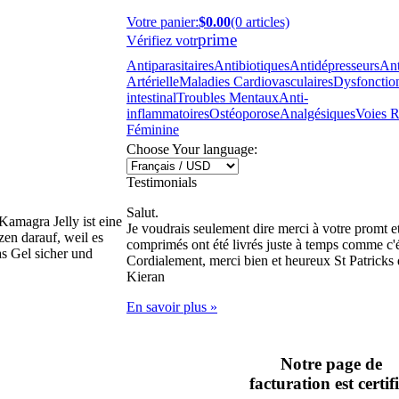
Votre panier
:
$0.00
(0 articles)
prime
Vérifiez votr
Antiparasitaires
Antibiotiques
Antidépresseurs
Ant
Artérielle
Maladies Cardiovasculaires
Dysfonction
intestinal
Troubles Mentaux
Anti-
inflammatoires
Ostéoporose
Analgésiques
Voies R
Féminine
Choose Your language:
Testimonials
Salut.
Kamagra Jelly ist eine
Je voudrais seulement dire merci à votre promt et
en darauf, weil es
comprimés ont été livrés juste à temps comme c'é
as Gel sicher und
Cordialement, merci bien et heureux St Patricks 
Kieran
En savoir plus »
Notre page de
facturation est certif