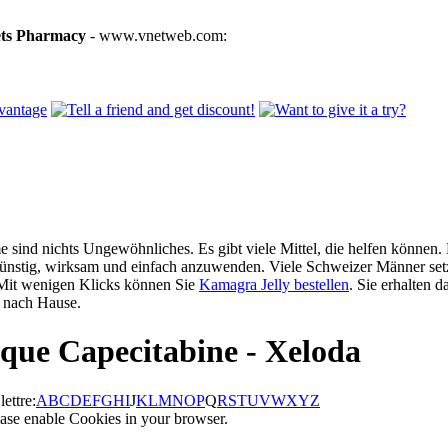
ets Pharmacy
- www.vnetweb.com:
 sind nichts Ungewöhnliches. Es gibt viele Mittel, die helfen können. 
günstig, wirksam und einfach anzuwenden. Viele Schweizer Männer setz
 Mit wenigen Klicks können Sie
Kamagra Jelly bestellen
. Sie erhalten d
nach Hause.
que Capecitabine - Xeloda
ettre:
A
B
C
D
E
F
G
H
I
J
K
L
M
N
O
P
Q
R
S
T
U
V
W
X
Y
Z
ase enable Cookies in your browser.