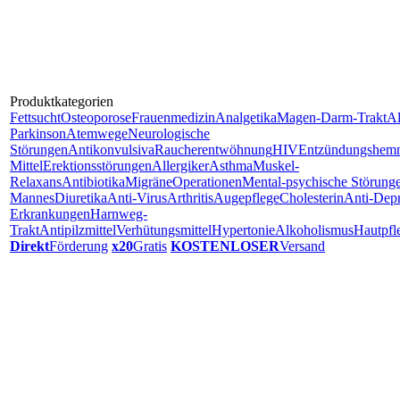
Produktkategorien
Fettsucht
Osteoporose
Frauenmedizin
Analgetika
Magen-Darm-Trakt
A
Parkinson
Atemwege
Neurologische
Störungen
Antikonvulsiva
Raucherentwöhnung
HIV
Entzündungshem
Mittel
Erektionsstörungen
Allergiker
Asthma
Muskel-
Relaxans
Antibiotika
Migräne
Operationen
Mental-psychische Störung
Mannes
Diuretika
Anti-Virus
Arthritis
Augepflege
Cholesterin
Anti-Depr
Erkrankungen
Harnweg-
Trakt
Antipilzmittel
Verhütungsmittel
Hypertonie
Alkoholismus
Hautpfl
Direkt
Förderung
x20
Gratis
KOSTENLOSER
Versand